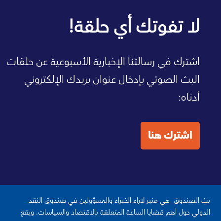
صفحة الصندوق الرئيسية
لا تفوتك أي حلقة!
اشترك في رسالتنا الإخبارية الأسبوعية عن حلقات
البث الصوتي بإدخال عنوان بريدك الإلكتروني
أدناه:
اشترك هنا
بث الصندوق هي منبر لآراء الخبراء والمسؤولين في صندوق النقد
الدولي حول أهم قضايا الساعة المتعلقة بالاقتصاد والسياسات. ويقع