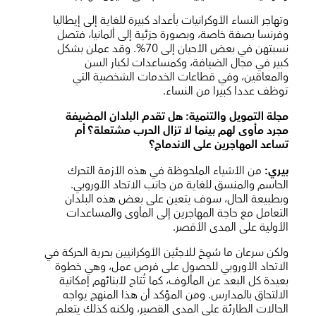
وتهاجر النساء الأوكرانيات بأعداد كبيرة للغاية إلى إيطاليا
وفرنسا بصفة خاصة، وبصورة جزئية إلى ألمانيا، فتصل
نسبتهن في بعض الأحيان إلى 70%. وقد عملن بشكل
كبير في مجال الضيافة، وكمساعدات لكبار السن
والمعاقين، وفي قطاعات الخدمات الشخصية التي
توظف عددا كبيرا من النساء.
مجلة التمويل والتنمية: هل تقدم البلدان المضيفة
مجرد مأوى لهم بينما لا تزال الحرب مشتعلة؟ أم
تساعد المهاجرين على الاندماج؟
بيري:
من الأشياء الملحوظة في هذه الأزمة التحرك
الحاسم والمنسق للغاية من جانب الاتحاد الأوروبي.
وبطبيعة الحال، سوف يتعين على بعض هذه البلدان
التعامل مع حاجة المهاجرين إلى المأوى والمساعدات
الأولية على المدى الأقصر.
ولكن سرعان ما سُمِحَ للاجئين الأوكرانيين بحرية الحركة في
الاتحاد الأوروبي للحصول على فرص عمل، وهي خطوة
بعيدة كل البعد عن المألوف، كما تُتاح لأبنائهم إمكانية
الالتحاق بالمدارس. ومن المؤكد أن هذا المنهج يواجه
الحالات الطارئة على المدى القصير، ولكنه كذلك يتعلم