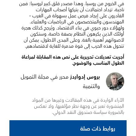
في الخروج من روسيا. وهذا مصدر قلق كبير لروسيا: فمن
ناحية، تزداد احتمالات أن يتركها أصحاب المهارات
القادرون على إيجاد فرص عمل بسهولة في الغرب –
المهندسون والمتخصصون في الرياضيات والعلماء.
ولهؤلاء دور حيوي في بناء الاقتصاد. ويُرجح كذلك هجرة
أولئك الذين يكرهون النظام بصفة خاصة، وستكون
لأصواتهم أهمية بالغة. وعلى المدى الأطول، يمكن أن
تتحول هذه الحرب إلى قوة مدمرة للغاية لاقتصادهم.
أجريت تعديلات تحريرية على نص هذه المقابلة لمراعاة
الطول المناسب والوضوح.
بروس إدواردز
محرر في مجلة التمويل
والتنمية
الآراء الواردة في هذه المقالات وغيرها من المواد
المنشورة تعبر عن وجهة نظر مؤلفيها، ولا تعكس
بالضرورة سياسة صندوق النقد الدولي.
روابط ذات صلة