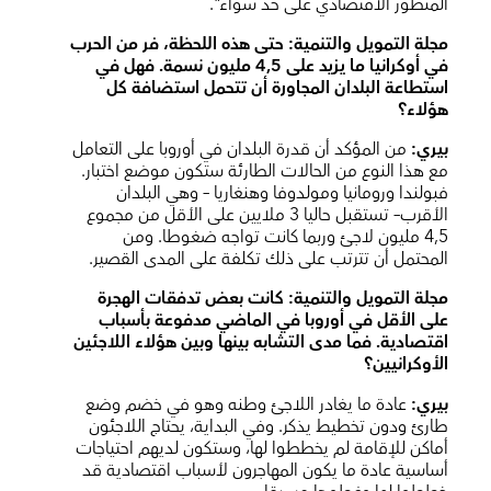
المنظور الاقتصادي على حد سواء".
مجلة التمويل والتنمية:
حتى هذه اللحظة، فر من الحرب
في أوكرانيا ما يزيد على 4,5 مليون نسمة. فهل في
استطاعة البلدان المجاورة أن تتحمل استضافة كل
هؤلاء؟
بيري:
من المؤكد أن قدرة البلدان في أوروبا على التعامل
مع هذا النوع من الحالات الطارئة ستكون موضع اختبار.
فبولندا ورومانيا ومولدوفا وهنغاريا – وهي البلدان
الأقرب– تستقبل حاليا 3 ملايين على الأقل من مجموع
4,5 مليون لاجئ وربما كانت تواجه ضغوطا. ومن
المحتمل أن تترتب على ذلك تكلفة على المدى القصير.
مجلة التمويل والتنمية
: كانت بعض تدفقات الهجرة
على الأقل في أوروبا في الماضي مدفوعة بأسباب
اقتصادية. فما مدى التشابه بينها وبين هؤلاء اللاجئين
الأوكرانيين؟
بيري:
عادة ما يغادر اللاجئ وطنه وهو في خضم وضع
طارئ ودون تخطيط يذكر. وفي البداية، يحتاج اللاجئون
أماكن للإقامة لم يخططوا لها، وستكون لديهم احتياجات
أساسية عادة ما يكون المهاجرون لأسباب اقتصادية قد