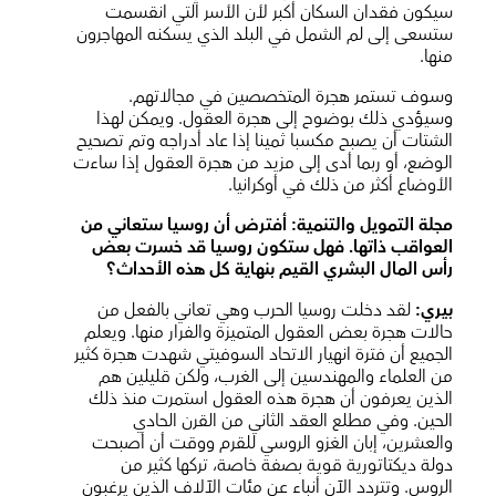
سيكون فقدان السكان أكبر لأن الأسر التي انقسمت
ستسعى إلى لم الشمل في البلد الذي يسكنه المهاجرون
منها.
وسوف تستمر هجرة المتخصصين في مجالاتهم.
وسيؤدي ذلك بوضوح إلى هجرة العقول. ويمكن لهذا
الشتات أن يصبح مكسبا ثمينا إذا عاد أدراجه وتم تصحيح
الوضع، أو ربما أدى إلى مزيد من هجرة العقول إذا ساءت
الأوضاع أكثر من ذلك في أوكرانيا.
مجلة التمويل والتنمية
: أفترض أن روسيا ستعاني من
العواقب ذاتها. فهل ستكون روسيا قد خسرت بعض
رأس المال البشري القيم بنهاية كل هذه الأحداث؟
بيري:
لقد دخلت روسيا الحرب وهي تعاني بالفعل من
حالات هجرة بعض العقول المتميزة والفرار منها. ويعلم
الجميع أن فترة انهيار الاتحاد السوفيتي شهدت هجرة كثير
من العلماء والمهندسين إلى الغرب، ولكن قليلين هم
الذين يعرفون أن هجرة هذه العقول استمرت منذ ذلك
الحين. وفي مطلع العقد الثاني من القرن الحادي
والعشرين، إبان الغزو الروسي للقرم ووقت أن أصبحت
دولة ديكتاتورية قوية بصفة خاصة، تركها كثير من
الروس. وتتردد الآن أنباء عن مئات الآلاف الذين يرغبون