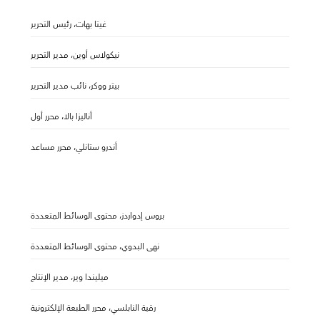
غيتا بهات، رئيس التحرير
نيكولاس أوين، مدير التحرير
بيتر ووكر، نائب مدير التحرير
أناليزا بالا، محرر أول
أندرو ستانلي، محرر مساعد
بروس إدواردز، محتوى الوسائط المتعددة
نهى البدوي، محتوى الوسائط المتعددة
ميليندا وير، مدير الإنتاج
رقية النابلسي، محرر الطبعة الإلكترونية