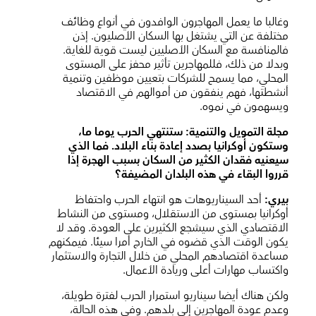
وغالبا ما يعمل المهاجرون الوافدون في أنواع وظائف
مختلفة عن التي يشتغل بها السكان الأصليون. إذن
فالمنافسة مع السكان الأصليين ليست قوية للغاية.
وبدلا من ذلك، فللمهاجرين تأثير محفز على المستوى
المحلي، مما يسمح للشركات بتعيين موظفين وتنمية
أنشطتها، فهم ينفقون من أموالهم في الاقتصاد
ويسهمون في نموه.
مجلة التمويل والتنمية:
ستنتهي الحرب يوما ما،
وستكون أوكرانيا بصدد إعادة بناء البلاد. فما الذي
سيعنيه فقدان الكثير من السكان بسبب الهجرة إذا
قرروا البقاء في هذه البلدان المضيفة؟
بيري:
أحد السيناريوهات هو انتهاء الحرب واحتفاظ
أوكرانيا بمستوى من الاستقلال، ومستوى من النشاط
الاقتصادي الذي سيشجع الكثيرين على العودة. وقد لا
يكون الوقت الذي قضوه في الخارج أمرا سيئا. فيمكنهم
مساعدة اقتصادهم المحلي من خلال التجارة والاستثمار
واكتساب مهارات أعلى وريادة الأعمال.
ولكن هناك أيضا سيناريو استمرار الحرب لفترة طويلة،
وعدم عودة المهاجرين إلى بلدهم. وفي هذه الحالة،