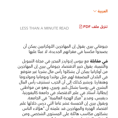
العربية
تنزيل ملف PDF
LESS THAN A MINUTE
READ
جيوفاني بيري يقول إن المهاجرين الأوكرانيين يمكن أن
يصبحوا مكسبا في مقراتهم الجديدة، لا عبئا عليها
في مقابلة
مع بروس إدواردز المحرر في مجلة التمويل
والتنمية، يقول خبير الاقتصاد جيوفاني بيري إن المهاجرين
من أوكرانيا يمكن أن يشكلوا رأس مال بشريا غير متوقع
في البلدان المضيفة لهم مثل بولندا ورومانيا ومولدوفا
وهنغاريا. ويشير كذلك إلى أن الحرب تستنزف رأس المال
البشري في روسيا بشكل كبير. وبيري، وهو من مواطني
إيطاليا، أستاذ في علم الاقتصاد في جامعة كاليفورنيا،
ديفيس، ومدير "مركز الهجرة العالمية" في الجامعة.
ويقول بيري إن الخمسة عشر عاما التي درس خلالها علم
اقتصاد الهجرة والمهاجرين قد علمته أن "هؤلاء الناس
يشكلون مكاسب هائلة على المستوى الشخصي ومن