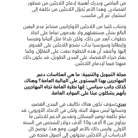
من الماضي ويدرك أهمية إدماج اللاجئين من منظور
اقتصادي. وهذا الأمر يُحَوِّل اللاجئين من تكلفة إلى
استثمار، ثم إلى مكسب.
وتنتاب كثيرا من اللاجئين الأوكرانيين مشاعرُ عدم اليقين
البالغ بشأن مستقبلهم ولا يقدمون تماما على اتخاذ
خطوات أبعد من ذلك. ولكن بلدانا مثل ألمانيا وفرنسا
وإيطاليا وسويسرا بدأت تشجع اللاجئين على القدوم
إليها. وأعتقد أن هذه الخطوة تبعث على التفاؤل. وكما
يفكر خبراء الاقتصاد على المدى الطويل، قد يكون ذلك
منهجا قيما لإدماج اللاجئين.
مجلة التمويل والتنمية:
ما هي انعكاسات دعم
المهاجرين بهذا المستوى على المالية العامة؟ وهناك
كذلك جانب سياسي: إنها نظرة العامة تجاه المهاجرين
بأنهم يشكلون عبئا على الموارد العامة.
بيري:
سوف تكون هناك تكاليف في المدى القصير،
وحسابها ليس سهلا البتة، ولكن في الاتحاد الأوروبي، قد
تبلغ تكلفة توفير المساكن وتقديم الدعم للاجئين ما
يتراوح بين 8 آلاف و10 آلاف دولار للشخص في السنة
الأولى. وليس ذلك بالأمر الهين. ومع هذا، توضح كل
الدراسات أن اللاجئين يتحولون إلى أصول منتجة في