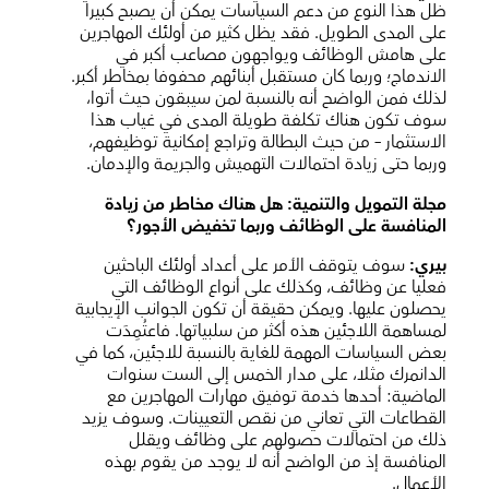
ظل هذا النوع من دعم السياسات يمكن أن يصبح كبيرا
على المدى الطويل. فقد يظل كثير من أولئك المهاجرين
على هامش الوظائف ويواجهون مصاعب أكبر في
الاندماج؛ وربما كان مستقبل أبنائهم محفوفا بمخاطر أكبر.
لذلك فمن الواضح أنه بالنسبة لمن سيبقون حيث أتوا،
سوف تكون هناك تكلفة طويلة المدى في غياب هذا
الاستثمار – من حيث البطالة وتراجع إمكانية توظيفهم،
وربما حتى زيادة احتمالات التهميش والجريمة والإدمان.
مجلة التمويل والتنمية: هل هناك مخاطر من زيادة
المنافسة على الوظائف وربما تخفيض الأجور؟
بيري:
سوف يتوقف الأمر على أعداد أولئك الباحثين
فعليا عن وظائف، وكذلك على أنواع الوظائف التي
يحصلون عليها. ويمكن حقيقة أن تكون الجوانب الإيجابية
لمساهمة اللاجئين هذه أكثر من سلبياتها. فاعتُمِدَت
بعض السياسات المهمة للغاية بالنسبة للاجئين، كما في
الدانمرك مثلا، على مدار الخمس إلى الست سنوات
الماضية: أحدها خدمة توفيق مهارات المهاجرين مع
القطاعات التي تعاني من نقص التعيينات. وسوف يزيد
ذلك من احتمالات حصولهم على وظائف ويقلل
المنافسة إذ من الواضح أنه لا يوجد من يقوم بهذه
الأعمال.