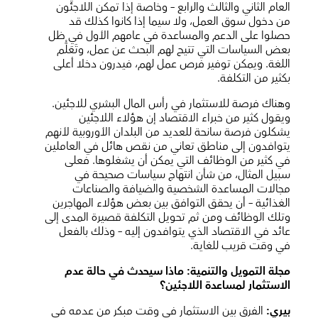
العام الثاني والثالث والرابع – وخاصة إذا تمكن اللاجئون
من دخول سوق العمل، ولا سيما إذا كانوا كذلك قد
حصلوا على الدعم والمساعدة في عامهم الأول في ظل
بعض السياسات التي تتيح لهم البحث عن عمل، وتَعَلُّم
اللغة. ويمكن توفير فرص عمل لهم، فيدرون دخلا أعلى
بكثير من التكلفة.
وهناك فرصة للاستثمار في رأس المال البشري للاجئين.
ويقول كثير من خبراء الاقتصاد إن هؤلاء اللاجئين
يشكلون فرصة سانحة للعديد من البلدان الأوروبية لأنهم
يتوافدون إلى مناطق تعاني من نقص هائل في العاملين
في كثير من الوظائف التي يمكن أن يشغلوها. فعلى
سبيل المثال، من شأن انتهاج سياسات صحيحة في
مجالات المساعدة الشخصية والضيافة والصناعات
الغذائية – أن يحقق التوافق بين بعض هؤلاء المهاجرين
وتلك الوظائف ومن ثم تحويل التكلفة قصيرة المدى إلى
عائد في الاقتصاد الذي يتوافدون إليه – وذلك بالفعل
في وقت قريب للغاية.
مجلة التمويل والتنمية:
ماذا سيحدث في حالة عدم
الاستثمار لمساعدة اللاجئين؟
بيري:
الفرق بين الاستثمار في وقت مبكر من عدمه في