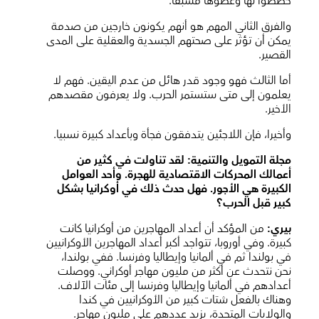
خططوا لها وغطوها مسبقا.
والفرق الثاني المهم هو أنهم يكونون خارجين من صدمة
يمكن أن تؤثر على صحتهم الجسدية والعقلية على المدى
القصير.
أما الثالث فهو وجود قدر هائل من عدم اليقين. فهم لا
يعلمون إلى متى ستستمر الحرب. ولا يعرفون مقصدهم
الأخير.
وأخيرا، فإن اللاجئين يتدفقون فجأة وبأعداد كبيرة نسبيا.
مجلة التمويل والتنمية: لقد تناولت في كثير من
أعمالك المحركات الاقتصادية للهجرة. وأحد العوامل
الكبيرة هي الأجور. فهل حدث ذلك في أوكرانيا بشكل
كبير قبل الحرب؟
بيري:
من المؤكد أن أعداد المهاجرين من أوكرانيا كانت
كبيرة. وفي أوروبا، تتواجد أكبر أعداد المهاجرين الأوكرانيين
في بولندا ثم في ألمانيا وإيطاليا وفرنسا. ففي بولندا،
نحن نتحدث عن أكثر من مليون مهاجر أوكراني. ووصلت
أعدادهم في ألمانيا وإيطاليا وفرنسا إلى مئات الآلاف.
وهناك بالفعل شتات كبير من الأوكرانيين في كندا
والولايات المتحدة، يزيد عددهم على مليون مهاجر.