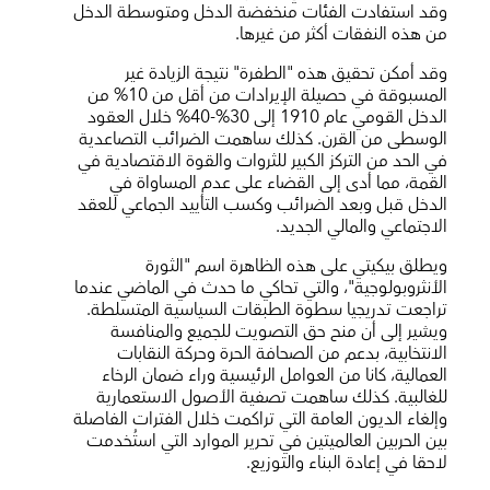
وقد استفادت الفئات منخفضة الدخل ومتوسطة الدخل
من هذه النفقات أكثر من غيرها.
وقد أمكن تحقيق هذه "الطفرة" نتيجة الزيادة غير
المسبوقة في حصيلة الإيرادات من أقل من 10% من
الدخل القومي عام 1910 إلى 30%-40% خلال العقود
الوسطى من القرن. كذلك ساهمت الضرائب التصاعدية
في الحد من التركز الكبير للثروات والقوة الاقتصادية في
القمة، مما أدى إلى القضاء على عدم المساواة في
الدخل قبل وبعد الضرائب وكسب التأييد الجماعي للعقد
الاجتماعي والمالي الجديد.
ويطلق بيكيتي على هذه الظاهرة اسم "الثورة
الأنثروبولوجية"، والتي تحاكي ما حدث في الماضي عندما
تراجعت تدريجيا سطوة الطبقات السياسية المتسلطة.
ويشير إلى أن منح حق التصويت للجميع والمنافسة
الانتخابية، بدعم من الصحافة الحرة وحركة النقابات
العمالية، كانا من العوامل الرئيسية وراء ضمان الرخاء
للغالبية. كذلك ساهمت تصفية الأصول الاستعمارية
وإلغاء الديون العامة التي تراكمت خلال الفترات الفاصلة
بين الحربين العالميتين في تحرير الموارد التي استُخدمت
لاحقا في إعادة البناء والتوزيع.