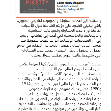
واستنادا إلى أعماله السابقة والموروث التاريخي الطويل،
يلقي بيكيتي الضوء على رؤيته الشاملة حول الأسباب
الكامنة وراء عدم المساواة والسياقات السياسية
والاجتماعية والمؤسسية التي أدت إلى تفاقمها. ويشير
إلى أن المجتمعات الإنسانية أحرزت تقدما ملحوظا نحو
تحسين جودة الحياة وتحقيق المزيد من العدالة في توزيع
الدخل والأصول، ولكن التصدي لأوجه عدم المساواة
التي يشهدها عالمنا اليوم تتطلب حلولا مبتكرة.
وجاءت "موجة إعادة التوزيع الكبرى"، كما أسماها بيكيتي،
على خلفية الحربين العالميتين الأولى والثانية
والاضطرابات الناجمة عن "الكساد الكبير" – ويُقصد بها
التراجع الحاد في أوجه عدم المساواة في الدخل والثروات
عبر العديد من بلدان العالم الغربي ما بين عامي 1914
و1980 بفضل نشأة مفهوم دولة الرعاية وفرض
الضرائب التصاعدية على الدخل والثروات. وساهمت
دولة الرعاية في زيادة المساواة في الحصول على التعليم
والرعاية الصحية، وخدمات النقل، والمعاشات التقاعدية
لكبار السن، والتأمين في مواجهة الصدمات الاقتصادية –