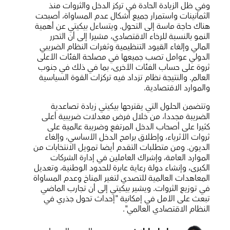
وفي ظل الزيادة الحادة في تركز الدخل والثروات منذ
الثمانينات واستمرار جميع أشكال عدم المساواة، أصبحت
هناك حاجة ماسة إلى التحول. ويتساءل بيكيتي عن أهمية
النمو بالنسبة للرخاء الاقتصادي، مشيرا إلى أن التحرر
المالي وإلغاء القيود التنظيمية وثغرات النظام الضريبي
الدولي عوامل تصب جميعها في مصلحة الفئات الأعلى
ثروة على حساب الفئات الأخرى، بما في ذلك في جنوب
العالم. والنتيجة نظام تزداد فيه تركزات القوة السياسية
والموارد الاقتصادية.
وتتضمن الحلول التي يقترحها بيكيتي زيادة تصاعدية
الضريبة مجددا، من خلال فرض معدلات ضريبية أعلى
كثيرا على أصحاب الدخل المرتفع وضريبة عالمية على
ثروات الأثرياء، وإطلاق برامج الدخل الأساسي، وإلغاء
الديون. ومن متطلبات التقدم أيضا تمويل الانتخابات من
الموارد العامة، وإشراك العاملين في إدارة الشركات
الكبرى، وإنشاء دولة رعاية عابرة للحدود الوطنية، وتعديل
المعاهدات العالمية للتصدي لتغير المناخ وعدم المساواة
في توزيع الثروات. ويشير بيكيتي إلى أن تجارب الماضي
تبعث على الأمل في إمكانية "إحداث تحول جذري في
النظام الاقتصادي العالمي".