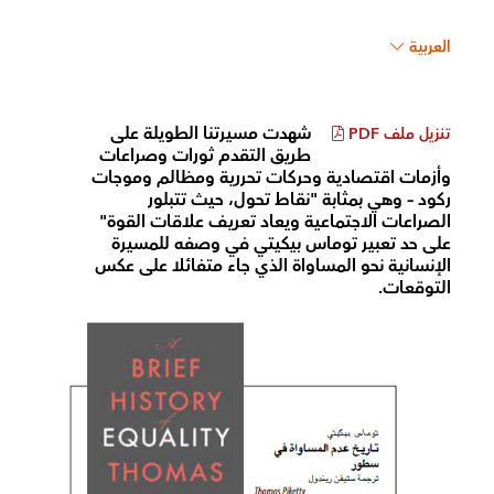
العربية
شهدت مسيرتنا الطويلة على
تنزيل ملف PDF
طريق التقدم ثورات وصراعات
وأزمات اقتصادية وحركات تحررية ومظالم وموجات
ركود – وهي بمثابة "نقاط تحول، حيث تتبلور
الصراعات الاجتماعية ويعاد تعريف علاقات القوة"
على حد تعبير توماس بيكيتي في وصفه للمسيرة
الإنسانية نحو المساواة الذي جاء متفائلا على عكس
التوقعات.