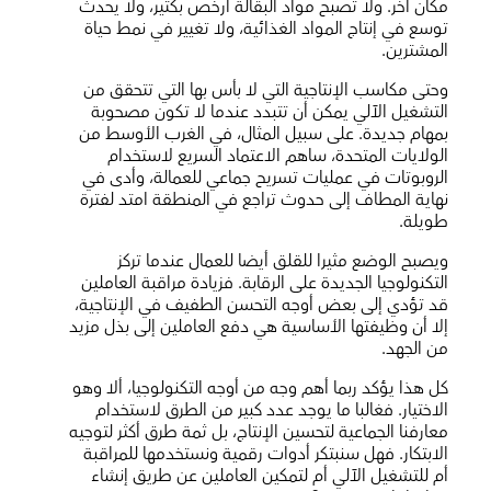
مكان آخر. ولا تصبح مواد البقالة أرخص بكثير، ولا يحدث
توسع في إنتاج المواد الغذائية، ولا تغيير في نمط حياة
المشترين.
وحتى مكاسب الإنتاجية التي لا بأس بها التي تتحقق من
التشغيل الآلي يمكن أن تتبدد عندما لا تكون مصحوبة
بمهام جديدة. على سبيل المثال، في الغرب الأوسط من
الولايات المتحدة، ساهم الاعتماد السريع لاستخدام
الروبوتات في عمليات تسريح جماعي للعمالة، وأدى في
نهاية المطاف إلى حدوث تراجع في المنطقة امتد لفترة
طويلة.
ويصبح الوضع مثيرا للقلق أيضا للعمال عندما تركز
التكنولوجيا الجديدة على الرقابة. فزيادة مراقبة العاملين
قد تؤدي إلى بعض أوجه التحسن الطفيف في الإنتاجية،
إلا أن وظيفتها الأساسية هي دفع العاملين إلى بذل مزيد
من الجهد.
كل هذا يؤكد ربما أهم وجه من أوجه التكنولوجيا، ألا وهو
الاختيار. فغالبا ما يوجد عدد كبير من الطرق لاستخدام
معارفنا الجماعية لتحسين الإنتاج، بل ثمة طرق أكثر لتوجيه
الابتكار. فهل سنبتكر أدوات رقمية ونستخدمها للمراقبة
أم للتشغيل الآلي أم لتمكين العاملين عن طريق إنشاء