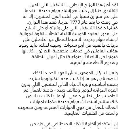
لقد أحرز هذا المزيج الإيجابي - التشغيل الآلي للعمل
التقليدي جنبا إلى جنب مع إنشاء مهام جديدة - تقدما
على نحو متوازن نسبيا في أغلب القرن العشرين. إلا أنه
في وقت ما بعد عام 1970 تقريبا، فُقد هذا التوازن.
فبينما حافظ التشغيل الآلي على وتيرته أو حتى تسارع
على مدى العقود الخمسة التالية، تباطأت القوة الموازنِة
لإنشاء مهام جديدة، لا سيما للعمال غير الحاصلين على
درجات جامعية من أربع سنوات. ونتيجة لذلك، تزايد وجود
هؤلاء العاملين في خدمات منخفضة الأجر (وإن كان لها
قيمتها من الناحية الاجتماعية) مثل أعمال النظافة،
وتقديم الأطعمة، والترفيه.
ولعل السؤال الجوهري بشأن العهد الجديد للذكاء
الاصطناعي هو ما إذا كانت هذه التكنولوجيا ستزيد
بصفة أساسية وتيرة الاتجاه الحالي للتشغيل الآلي بدون
القوة الموازنة لتوفير وظائف جيدة - خاصة للعمال غير
الحاصلين على تعليم جامعي - أو ما إذا كانت بدلا من
ذلك ستتيح استحداث مهام جديدة مكملة لمهارات
العمالة للعمال من ذوي المهارات المتنوعة ومن مجموعة
واسعة من الخلفيات التعليمية.
إن استخدام أنظمة الذكاء الاصطناعي في جزء من