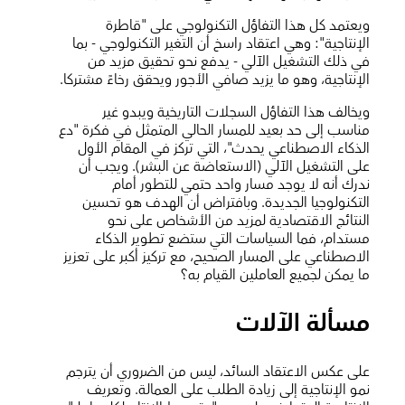
ويعتمد كل هذا التفاؤل التكنولوجي على "قاطرة
الإنتاجية": وهي اعتقاد راسخ أن التغير التكنولوجي - بما
في ذلك التشغيل الآلي - يدفع نحو تحقيق مزيد من
الإنتاجية، وهو ما يزيد صافي الأجور ويحقق رخاءً مشتركا.
ويخالف هذا التفاؤل السجلات التاريخية ويبدو غير
مناسب إلى حد بعيد للمسار الحالي المتمثل في فكرة "دع
الذكاء الاصطناعي يحدث"، التي تركز في المقام الأول
على التشغيل الآلي (الاستعاضة عن البشر). ويجب أن
ندرك أنه لا يوجد مسار واحد حتمي للتطور أمام
التكنولوجيا الجديدة. وبافتراض أن الهدف هو تحسين
النتائج الاقتصادية لمزيد من الأشخاص على نحو
مستدام، فما السياسات التي ستضع تطوير الذكاء
الاصطناعي على المسار الصحيح، مع تركيز أكبر على تعزيز
ما يمكن لجميع العاملين القيام به؟
مسألة الآلات
على عكس الاعتقاد السائد، ليس من الضروري أن يترجم
نمو الإنتاجية إلى زيادة الطلب على العمالة. وتعريف