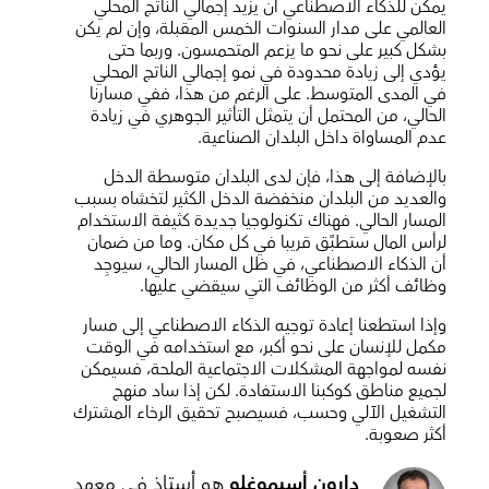
يمكن للذكاء الاصطناعي أن يزيد إجمالي الناتج المحلي
العالمي على مدار السنوات الخمس المقبلة، وإن لم يكن
بشكل كبير على نحو ما يزعم المتحمسون. وربما حتى
يؤدي إلى زيادة محدودة في نمو إجمالي الناتج المحلي
في المدى المتوسط. على الرغم من هذا، ففي مسارنا
الحالي، من المحتمل أن يتمثل التأثير الجوهري في زيادة
عدم المساواة داخل البلدان الصناعية.
بالإضافة إلى هذا، فإن لدى البلدان متوسطة الدخل
والعديد من البلدان منخفضة الدخل الكثير لتخشاه بسبب
المسار الحالي. فهناك تكنولوجيا جديدة كثيفة الاستخدام
لرأس المال ستطبَّق قريبا في كل مكان. وما من ضمان
أن الذكاء الاصطناعي، في ظل المسار الحالي، سيوجِد
وظائف أكثر من الوظائف التي سيقضي عليها.
وإذا استطعنا إعادة توجيه الذكاء الاصطناعي إلى مسار
مكمل للإنسان على نحو أكبر، مع استخدامه في الوقت
نفسه لمواجهة المشكلات الاجتماعية الملحة، فسيمكن
لجميع مناطق كوكبنا الاستفادة. لكن إذا ساد منهج
التشغيل الآلي وحسب، فسيصبح تحقيق الرخاء المشترك
أكثر صعوبة.
‌دارون أسيموغلو
‌هو أستاذ في معهد