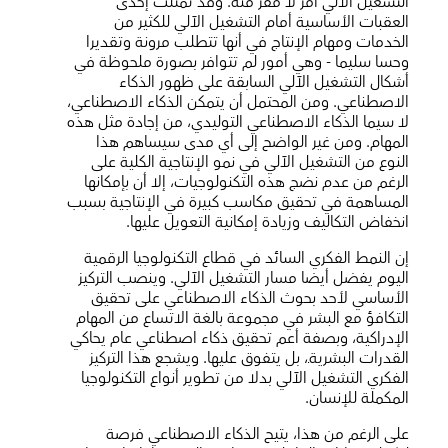
التشغيل الآلي أمر لا مفر منه. وقد تمثلت إحدى
العقبات الأساسية أمام التشغيل الآلي للكثير من
الخدمات ومهام الإنتاج في أنها تتطلب مرونة وتقديرا
وحسا سليما - وهي أمور لم تتوافر بصورة ملحوظة في
أشكال التشغيل الآلي السابقة على ظهور الذكاء
الاصطناعي. ومن المحتمل أن يتمكن الذكاء الاصطناعي،
لا سيما الذكاء الاصطناعي التوليدي، من إجادة مثل هذه
المهام. ومن غير الواضح إلى أي مدى سيساهم هذا
النوع من التشغيل الآلي في نمو الإنتاجية الكلية على
الرغم من عدم نضج هذه التكنولوجيات، إلا أن بإمكانها
المساهمة في تحقيق مكاسب كبيرة في الإنتاجية بسبب
انخفاض التكاليف وزيادة إمكانية التعويل عليها.
إن النمط الفكري السائد في قطاع التكنولوجيا الرقمية
اليوم يفضل أيضا مسار التشغيل الآلي. وينصب التركيز
الأساسي لأحد بحوث الذكاء الاصطناعي على تحقيق
التكافؤ مع البشر في مجموعة بالغة الاتساع من المهام
الإدراكية، وبصفة أعم تحقيق ذكاء اصطناعي عام يحاكي
القدرات البشريةـ، بل يتفوق عليها. ويشجع هذا التركيز
الفكري التشغيل الآلي بدلا من تطوير أنواع التكنولوجيا
المكملة للإنسان.
على الرغم من هذا، يتيح الذكاء الاصطناعي فرصة