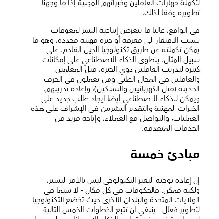
لتكملة مهارات العاملين وخبراتهم المهنية إذا ما وجهنا
تطويره وفقا لذلك.
في الواقع، غالبا ما تتعرض إنتاجية البشر لمعوقات
بسبب الافتقار إلى معرفة أو خبرة مهنية محددة، وهو ما
يمكن تكملته عن طريق تكنولوجيا الجيل القادم. على
سبيل المثال، ينطوي الذكاء الاصطناعي على إمكانات
كبيرة لتدريب العاملين ذوي الخبرة، مثل المعلمين
والعاملين في المجال الطبي ومن يعملون في الحرف
الحديثة (مثل الكهربائيين والسباكين)، وإعادة تدريبهم.
ويمكن للذكاء الاصطناعي أيضا إيجاد طلب جديد على
الخبرات المهنية والتقدير البشريين في الإشراف على هذه
العمليات، والتواصل مع العملاء، وإتاحة مزيد من
الخدمات المتقدمة.
مبادئ خمسة
إن إعادة توجيه التغير التكنولوجي ليس بالأمر اليسير،
ولكنه ممكن. فالحكومات في كل مكان - لا سيما في
الولايات المتحدة والبلدان الأخرى حيث تخضع التكنولوجيا
لتطوير فعال - ينبغي أن تتبع الخطوات الخمس التالية