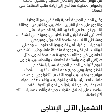
من مهام التصميم والأعمال التقنية وتشغيل الآلات
والمهام المكتبية مما أدى إلى زيادة طلب الصناعة على
العمالة.
وكان للمهام الجديدة أهمية بالغة في نمو التوظيف
والأجور على مدار القرنين الماضيين. والكثير من الوظائف
الأسرع توسعا في العقود القليلة الماضية - مثل
أخصائيي أشعة الرنين المغناطيسي، ومهندسي الشبكات،
ومشغلي الآلات بمساعدة الكمبيوتر، ومبرمجي
البرمجيات، وأفراد أمن تكنولوجيا المعلومات، ومحللي
البيانات - لم تكن موجودة منذ 80 عاما. وحتى الأشخاص
العاملون في وظائف موجودة منذ مدة أطول، مثل
صرّافي البنوك وأساتذة الجامعات والمحاسبين، يتولون
اليوم كثيرا من المهام الجديدة نسبيا باستخدام
التكنولوجيا. وفي جميع هذه الحالات تقريبا، استُحدثت
مهام جديدة بسبب أوجه التقدم التكنولوجي، وأصبحت
عاملا دافعا رئيسيا لنمو التوظيف. وكانت هذه المهام
الجديدة أيضا جزءا لا يتجزأ من نمو الإنتاجية - فقد
ساعدت على إطلاق منتجات جديدة وأتاحت عمليات إنتاج
أكثر كفاءة.
التشغيل الآلي الإنتاجي