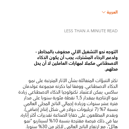
العربية
LESS THAN A MINUTE
READ
التوجه نحو التشغيل الآلي محفوف بالمخاطر -
ولدعم الرخاء المشترك، يجب أن يكون الذكاء
الاصطناعي مكملا لمهارات العاملين لا أن يحل
محلهم.
تكثر التنبؤات المتفائلة بشأن الآثار المترتبة على نمو
الذكاء الاصطناعي. ووفقا لما ذكرته مجموعة غولدمان
ساكس، يمكن لاعتماد تكنولوجيا الذكاء الاصطناعي زيادة
نمو الإنتاجية بمقدار 1,5 نقطة مئوية سنويا على مدار
فترة عشر سنوات وزيادة إجمالي الناتج المحلي العالمي
بنسبة 7% (7 تريليونات دولار في شكل إنتاج إضافي).
ويقدم المطلعون على خفايا الصناعة تقديرات أكثر إثارة،
بما في ذلك فرصة مقترحة بنسبة 10% لسيناريو "نمو
هائل"، مع ارتفاع الناتج العالمي لأكثر من 30% سنويا.