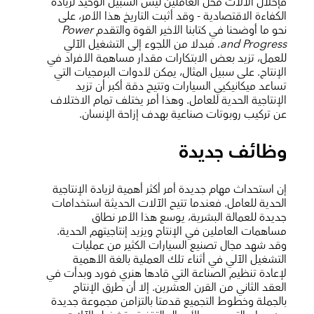
فإحلال الآلات محل العاملين ليس السبيل الوحيد لزيادة
الكفاءة الاقتصادية - وقد أثبت التاريخ هذا الأمر، على
نحو ما أوضحنا في كتابنا الأخير القوة والتقدم
Power
and Progress
. فبدلا من اللجوء إلى التشغيل الآلي
للعمل، تزيد بعض الابتكارات مقدار مساهمة الأفراد في
الإنتاج. على سبيل المثال، يمكن لأدوات البرمجيات التي
تساعد ميكانيكيي السيارات وتتيح دقة أكبر أن تزيد
الإنتاجية الحدية للعامل. وهذا أمر يختلف تمام الاختلاف
عن تركيب روبوتات صناعية بهدف إزاحة الإنسان.
وظائف جديدة
إن استحداث مهام جديدة أمر أكثر أهمية لزيادة الإنتاجية
الحدية للعامل. فعندما تتيح الآلات الحديثة استخدامات
جديدة للعمالة البشرية، يوسع هذا الأمر نطاق
مساهمات العاملين في الإنتاج ويزيد إنتاجيتهم الحدية.
وقد شهد مجال تصنيع السيارات الكثير من عمليات
التشغيل الآلي في أثناء تلك العملية بالغة الأهمية
لإعادة تنظيم الصناعة التي قادها هنري فورد وبدأت في
العقد الثاني من القرن العشرين. إلا أن طرق الإنتاج
بالجملة وخطوط التجميع قدمتا بالتزامن مجموعة جديدة