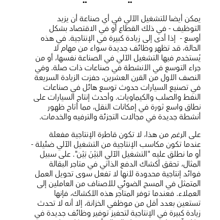
يمكن أيضا للتشغيل الآلي في أي صناعة أن يزيد
التوظيف - في ذلك القطاع أو في الاقتصاد بشكل
أوسع - إذا أدى إلى زيادة كبيرة في الإنتاجية. في هذه
الحالة، قد تظهر وظائف جديدة سواء من مهام لا
يُستخدم فيها التشغيل الآلي في الصناعة نفسها، أو من
جراء التوسع في الأنشطة في صناعات ذات صلة. وفي
النصف الأول من القرن العشرين، حفزت الزيادة السريعة
في تصنيع السيارات حدوث توسع هائل في صناعات
النفط والصلب والكيماويات. وأحدث إنتاج السيارات على
نطاق واسع ثورة في إمكانات النقل، مما أتاح ظهور
أنشطة جديدة في مجالات التجزئة والترفيه والخدمات.
على الرغم من هذا، لا تكون قاطرة الإنتاجية مفعلة
عندما تكون مكاسب الإنتاجية من التشغيل الآلي ضئيلة -
أو ما نطلق عليه "التشغيل الآلي البَيْنَ بَيْن". على سبيل
المثال، تحقق أكشاك الدفع الذاتي في متاجر البقالة
فوائد إنتاجية محدودة لأنها لا تفعل سوى تحويل العمل
المتمثل في المسح الضوئي للأصناف من العاملين إلى
العملاء. فعندما توفر المتاجر هذه الأكشاك، فإنها
تستعين بعدد أقل من موظفي الخزانة، إلا أنه لا تحدث
زيادة كبيرة في الإنتاجية لتحفيز توفير وظائف جديدة في