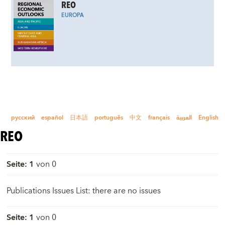
REO
EUROPA
русский
español
日本語
português
中文
français
العربية
English
REO
Seite
:
1
von
0
Publications Issues List: there are no issues
Seite
:
1
von
0