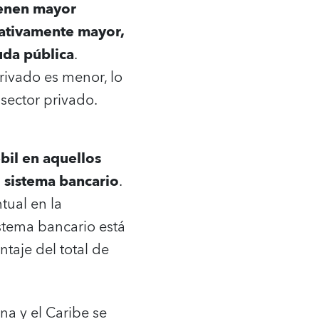
ienen mayor
lativamente mayor,
uda pública
.
rivado es menor, lo
sector privado.
ébil en aquellos
l sistema bancario
.
tual en la
stema bancario está
taje del total de
na y el Caribe se