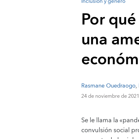
Inclusión y género
Por qué 
una ame
económ
Rasmane Ouedraogo
,
24 de noviembre de 202
Se le llama la «pand
convulsión social pr