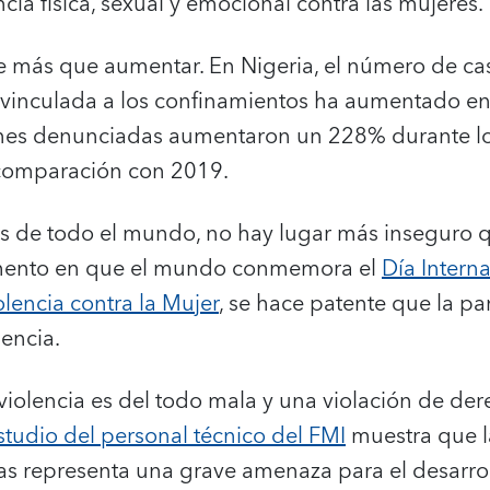
cia física, sexual y emocional contra las mujeres.
e más que aumentar. En Nigeria, el número de c
 vinculada a los confinamientos ha aumentado e
iones denunciadas aumentaron un 228% durante l
comparación con 2019.
 de todo el mundo, no hay lugar más inseguro q
mento en que el mundo conmemora el
Día Interna
olencia contra la Mujer
, se hace patente que la p
encia.
violencia es del todo mala y una violación de d
tudio del personal técnico del FMI
muestra que la
iñas representa una grave amenaza para el desarr