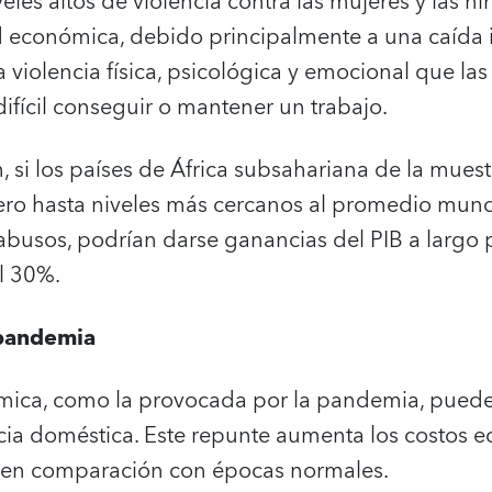
eles altos de violencia contra las mujeres y las n
 económica, debido principalmente a una caída 
violencia física, psicológica y emocional que la
difícil conseguir o mantener un trabajo.
 si los países de África subsahariana de la muestr
ero hasta niveles más cercanos al promedio mun
abusos, podrían darse ganancias del PIB a largo 
l 30%.
 pandemia
ica, como la provocada por la pandemia, puede 
ncia doméstica. Este repunte aumenta los costos 
a en comparación con épocas normales.