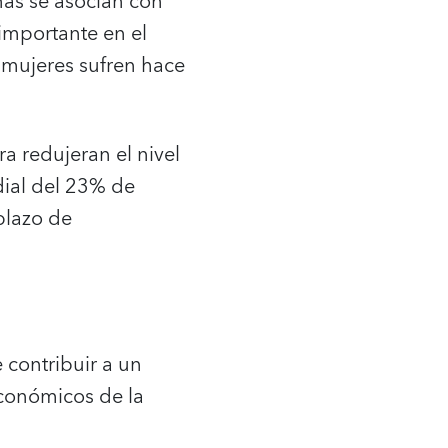
iñas se asocian con
importante en el
s mujeres sufren hace
a redujeran el nivel
dial del 23% de
plazo de
contribuir a un
económicos de la