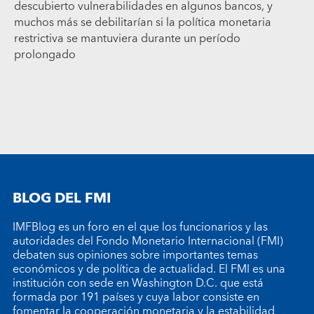
descubierto vulnerabilidades en algunos bancos, y
muchos más se debilitarían si la política monetaria
restrictiva se mantuviera durante un período
prolongado
BLOG DEL FMI
IMFBlog es un foro en el que los funcionarios y las
autoridades del Fondo Monetario Internacional (FMI)
debaten sus opiniones sobre importantes temas
económicos y de política de actualidad. El FMI es una
institución con sede en Washington D.C. que está
formada por 191 países y cuya labor consiste en
fomentar la cooperación monetaria y la estabilidad