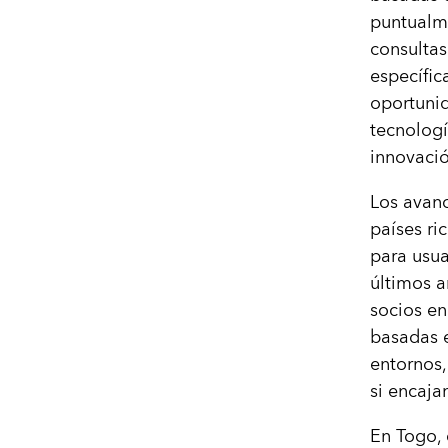
puntualme
consultas
específic
oportunid
tecnologí
innovació
Los avanc
países ri
para usua
últimos a
socios en
basadas e
entornos,
si encajan
En Togo, 