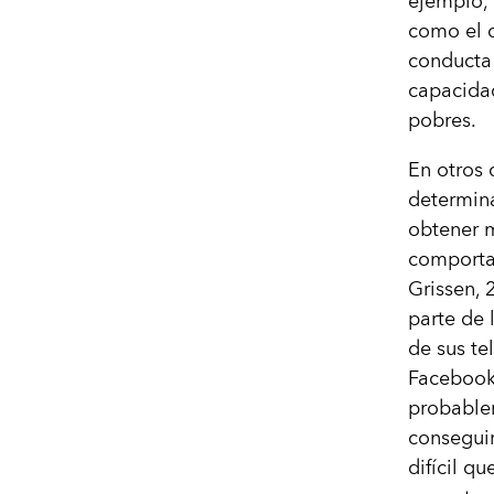
ejemplo, 
como el d
conducta 
capacidad
pobres.
En otros 
determina
obtener 
comportam
Grissen, 
parte de 
de sus te
Facebook 
probablem
conseguir
difícil q