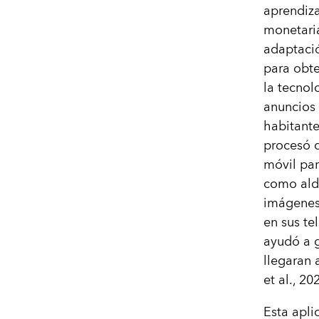
aprendiza
monetari
adaptació
para obte
la tecnol
anuncios 
habitante
procesó d
móvil par
como ald
imágenes 
en sus te
ayudó a g
llegaran 
et al., 20
Esta apli