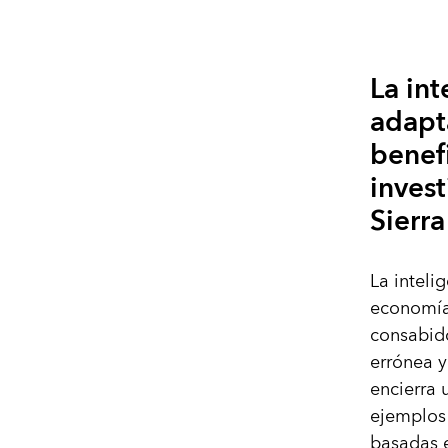
La int
adapt
benef
invest
Sierr
La intelig
economías
consabido
errónea y
encierra
ejemplos 
basadas e