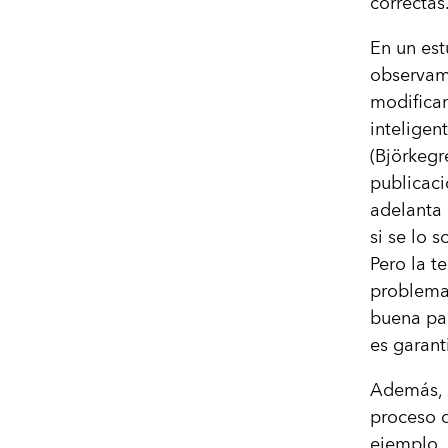
correctas
En un est
observam
modificar
inteligen
(Björkegr
publicac
adelanta 
si se lo 
Pero la t
problema
buena par
es garant
Además, 
proceso d
ejemplo, 