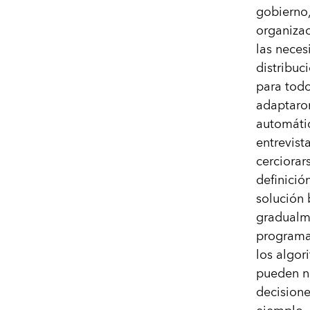
gobierno,
organizac
las neces
distribuc
para todo
adaptaron
automátic
entrevist
cerciorar
definició
solución 
gradualme
programa
los algor
pueden n
decisione