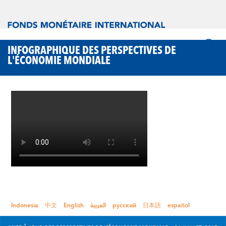
INFOGRAPHIQUE DES PERSPECTIVES DE
L'ÉCONOMIE MONDIALE
Indonesia
中文
English
العربية
русский
日本語
español