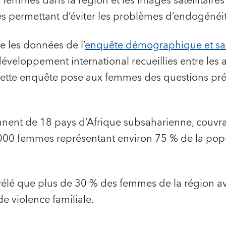
femmes dans la région et les images satellitaires 
 permettant d’éviter les problèmes d’endogénéit
e les données de l’
enquête démographique et san
éveloppement international recueillies entre les a
ette enquête pose aux femmes des questions préc
nent de 18 pays d’Afrique subsaharienne, couvra
0 000 femmes représentant environ 75 % de la pop
vélé que plus de 30 % des femmes de la région av
e violence familiale.