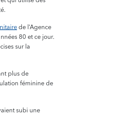
et qui utilise des
é.
itaire
de l’Agence
nnées 80 et ce jour.
ises sur la
nt plus de
ulation féminine de
aient subi une