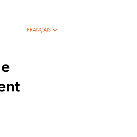
FRANÇAIS
le
ent