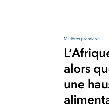
Matières premières
L’Afriq
alors q
une hau
alimenta