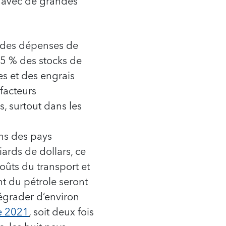
x, avec de grandes
% des dépenses de
5 % des stocks de
es et des engrais
 facteurs
, surtout dans les
ons des pays
ards de dollars, ce
ûts du transport et
t du pétrole seront
égrader d’environ
e 2021
, soit deux fois