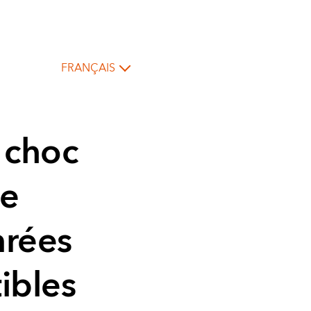
FRANÇAIS
 choc
ue
nrées
ibles