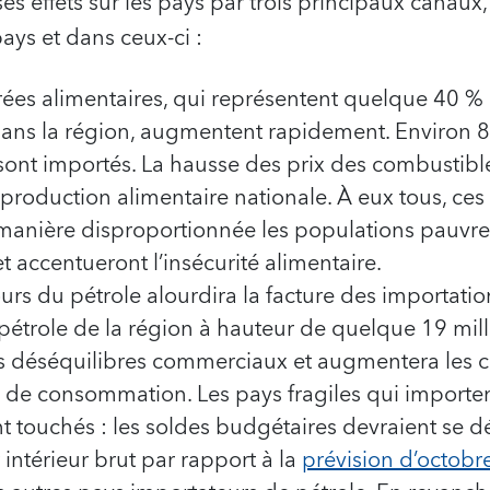
 ses effets sur les pays par trois principaux canau
pays et dans ceux-ci :
rées alimentaires, qui représentent quelque 40 
ns la région, augmentent rapidement. Environ 8
 sont importés. La hausse des prix des combustibl
 production alimentaire nationale. À eux tous, ces
manière disproportionnée les populations pauvres
t accentueront l’insécurité alimentaire.
urs du pétrole alourdira la facture des importati
pétrole de la région à hauteur de quelque 19 milli
s déséquilibres commerciaux et augmentera les co
s de consommation. Les pays fragiles qui importen
t touchés : les soldes budgétaires devraient se d
intérieur brut par rapport à la
prévision d’octobr