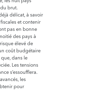
, les huit pays
 du brut.
jà délicat, à savoir
iscales et contenir
 sont pas en bonne
moitié des pays à
 risque élevé de
 un coût budgétaire
 que, dans le
éciée. Les tensions
nce s’essoufflera.
 avancés, les
obtenir pour