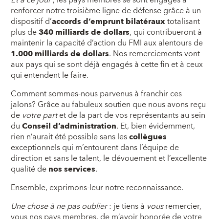
Et à ce jour
, les pays membres se sont engagés à
renforcer notre troisième ligne de défense grâce à un
dispositif d’
accords d’emprunt bilatéraux
totalisant
plus de
340
milliards
de dollars
, qui contribueront à
maintenir la capacité d’action du FMI aux alentours de
1.000 milliards de dollars
. Nos remerciements vont
aux pays qui se sont déjà engagés à cette fin et à ceux
qui entendent le faire.
Comment sommes-nous parvenus à franchir ces
jalons? Grâce au fabuleux soutien que nous avons reçu
de
votre part
et de la part de vos représentants au sein
du
Conseil d’administration
. Et, bien évidemment,
rien n’aurait été possible sans les
collègues
exceptionnels qui m’entourent dans l’équipe de
direction et sans le talent, le dévouement et l’excellente
qualité de
nos services
.
Ensemble, exprimons-leur notre reconnaissance.
Une chose à ne pas oublier
: je tiens à
vous
remercier,
vous nos pays membres, de m’avoir honorée de votre