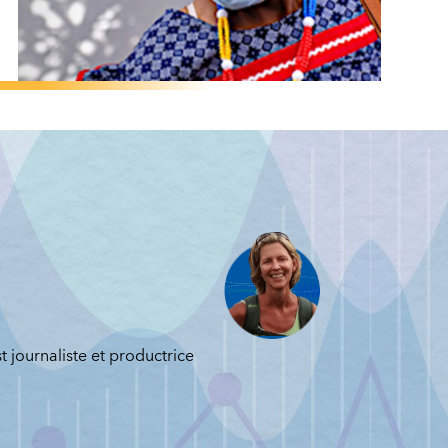
PERSPECTIVES
/
CHANGEMENT
CLIMATIQUE
Perspectives pour
l'Afrique
subsaharienne: 1
planète, 2
mondes, 3 réalités
PAPA N’DIAYE
t journaliste et productrice
LE 22 OCTOBRE 2021