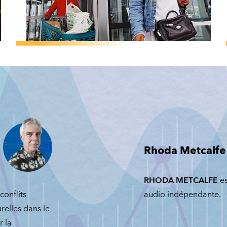
PERSPECTIVES
/
INFLATION
Perspectives pour
l'Afrique
subsaharienne:
Nouveau choc,
peu de marge de
manœuvre
Rhoda Metcalfe
PAPA N’DIAYE
RHODA METCALFE
es
LE 28 AVRIL 2022
conflits
audio indépendante.
relles dans le
r la