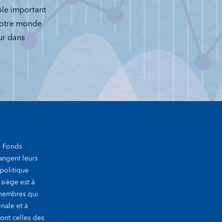
ôle important
 notre monde
ur dans
u Fonds
hangent leurs
politique
 siège est à
membres qui
nale et à
sont celles des