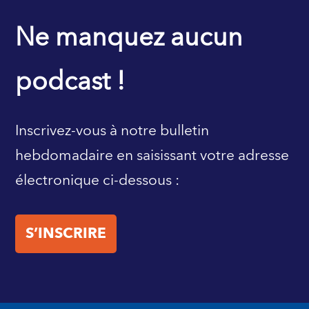
PAGE D’ACCUEIL DU FMI
Ne manquez aucun
podcast !
Inscrivez-vous à notre bulletin
hebdomadaire en saisissant votre adresse
électronique ci-dessous :
S’INSCRIRE