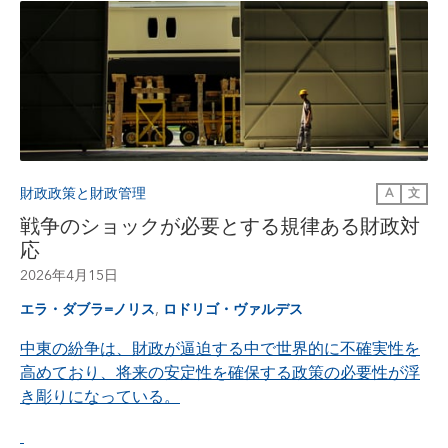
財政政策と財政管理
A
文
戦争のショックが必要とする規律ある財政対
応
2026年4月15日
,
エラ・ダブラ=ノリス
ロドリゴ・ヴァルデス
中東の紛争は、財政が逼迫する中で世界的に不確実性を
高めており、将来の安定性を確保する政策の必要性が浮
き彫りになっている。