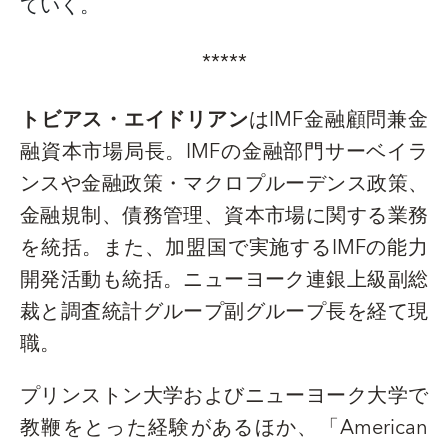
ていく。
*****
トビアス・エイドリアン
は
IMF
金融顧問兼金
融資本市場局長。
IMF
の金融部門サーベイラ
ンスや金融政策・マクロプルーデンス政策、
金融規制、債務管理、資本市場に関する業務
を統括。また、加盟国で実施する
IMF
の能力
開発活動も統括。ニューヨーク連銀上級副総
裁と調査統計グループ副グループ長を経て現
職。
プリンストン大学およびニューヨーク大学で
教鞭をとった経験があるほか、「
American