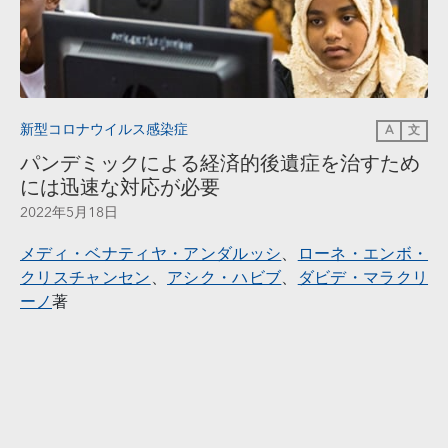
新型コロナウイルス感染症
A
文
パンデミックによる経済的後遺症を治すため
には迅速な対応が必要
2022年5月18日
メディ・ベナティヤ・アンダルッシ
、
ローネ・エンボ・
クリスチャンセン
、
アシク・ハビブ
、
ダビデ・マラクリ
ーノ
著