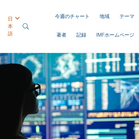
今週のチャート
地域
テーマ
日
本
語
著者
記録
IMFホームページ