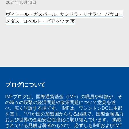
2021年10月13日
ヴィトール・ガスパール サンドラ・リサラソ パウロ・
メダス ロベルト・ピアッツァ
著
ブログについて
IMFブログは、国際通貨基金（IMF）の職員や幹部が、そ
の時々の喫緊の経済問題や政策問題について意見を述
べ、広く討論する場です。 IMFは、ワシントンDCに本部
を置く、191か国の加盟国からなる組織で、国際金融協力
および世界の金融安定性強化に取り組んでいます。 掲載
されている見解は著者のもので、必ずしもIMFおよびIMF