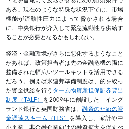
ト化を首尾よく反転させるための必須条件で
ある。現在のような特殊な状況下では、市場
機能が流動性圧力によって脅かされる場合
に、中央銀行が介入して緊急流動性を供給す
ることが必要となるかもしれない。
経済・金融環境がさらに悪化するようなこと
があれば、政策担当者は先の金融危機の際に
整備された幅広いツールキットを活用できる
だろう。例えば米連邦準備制度は、的を絞っ
た資金供給を行う
ターム物資産担保証券貸出
制度（
TALF
）
を
2009
年に創設した。イング
ランド銀行と英国財務省は、
融資のための資
金調達スキーム（
FLS
）
を導入し、家計や中
小企業、非金融企業向けの融資拡大を促すべ