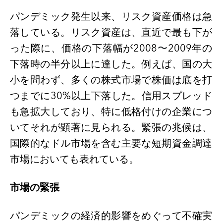
パンデミック発生以来、リスク資産価格は急
落している。リスク資産は、直近で最も下が
った際に、価格の下落幅が
2008
〜
2009
年の
下落時の半分以上に達した。例えば、国の大
小を問わず、多くの株式市場で株価は底を打
つまでに
30%
以上下落した。信用スプレッド
も急拡大しており、特に低格付けの企業につ
いてそれが顕著に見られる。緊張の兆候は、
国際的なドル市場を含む主要な短期資金調達
市場においても表れている。
市場の緊張
パンデミックの経済的影響をめぐって不確実