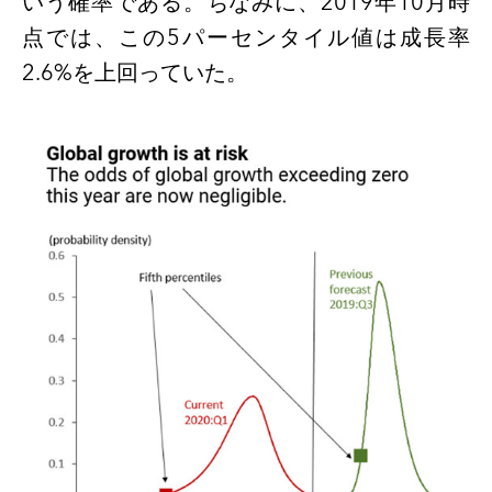
いう確率である。ちなみに、
2019
年
10
月時
点では、この
5
パーセンタイル値は成長率
2.6%
を上回っていた。