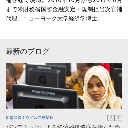
補を経て現職。
2016
年
10
月から
2017
年
6
月
まで米財務省国際金融安定・規制担当次官補
代理。ニューヨーク大学経済学博士。
最新のブログ
新型コロナウイルス感染症
A
文
パンデミックによる経済的後遺症を治すため