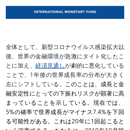
全体として、新型コロナウイルス感染拡大以
後、世界の金融環境が急激にタイト化したこ
とに加え、
経済見通し
が劇的に悪化している
ことで、
1
年後の世界成長率の分布が大きく
左にシフトしている。
このことは、成長と金
融安定性にとっての下振れリスクが顕著に高
まっていることを示している。現在では、
5%
の確率で世界成長がマイナス
7.4%
を下回
る可能性がある。これは
20
年に
1
回起こると