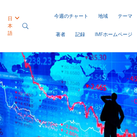
今週のチャート
地域
テーマ
日
本
語
著者
記録
IMFホームページ