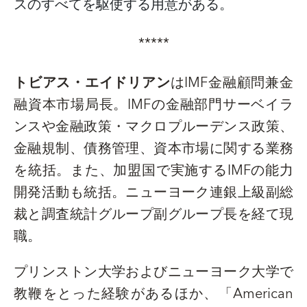
スのすべてを駆使する用意がある。
*****
トビアス・エイドリアン
は
IMF
金融顧問兼金
融資本市場局長。
IMF
の金融部門サーベイラ
ンスや金融政策・マクロプルーデンス政策、
金融規制、債務管理、資本市場に関する業務
を統括。また、加盟国で実施する
IMF
の能力
開発活動も統括。ニューヨーク連銀上級副総
裁と調査統計グループ副グループ長を経て現
職。
プリンストン大学およびニューヨーク大学で
教鞭をとった経験があるほか、「
American