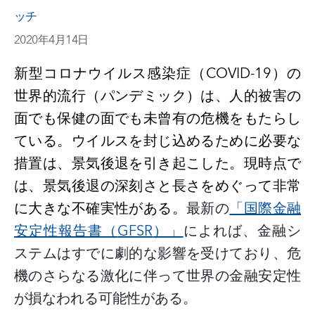
ッチ
2020年4月14日
新型コロナウイルス感染症（
COVID-19
）の
世界的流行（パンデミック）は、人的被害の
面でも保健の面でも未曾有の危機をもたらし
ている。ウイルスを封じ込めるために必要な
措置は、景気後退を引き起こした。現時点で
は、景気後退の深刻さと長さをめぐって非常
に大きな不確実性がある。
最新の
「国際金融
安定性報告書（
GFSR
）」
によれば、金融シ
ステムはすでに劇的な影響を受けており、危
機のさらなる激化に伴って世界の金融安定性
が損なわれる可能性がある。