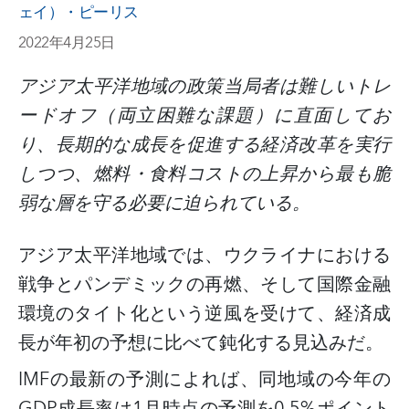
ェイ）・ピーリス
2022年4月25日
アジア太平洋地域の政策当局者は難しいトレ
ードオフ（両立困難な課題）に直面してお
り、長期的な成長を促進する経済改革を実行
しつつ、燃料・食料コストの上昇から最も脆
弱な層を守る必要に迫られている。
アジア太平洋地域では、ウクライナにおける
戦争とパンデミックの再燃、そして国際金融
環境のタイト化という逆風を受けて、経済成
長が年初の予想に比べて鈍化する見込みだ。
IMFの最新の予測によれば、同地域の今年の
GDP成長率は1月時点の予測を0.5%ポイント