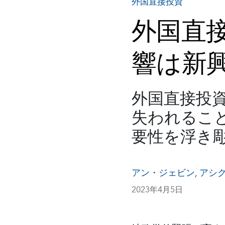
外国直接投資
外国直
響は新
外国直接投資
失われるこ
要性を浮き
アン・ジェビン
,
アシ
2023年4月5日