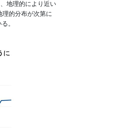
は、地理的により近い
の地理的分布が次第に
いる。