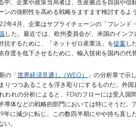
る中、企業や政策当局者は、生産拠点を自国や信
ーンの強靭性を高める戦略をますます検討するよ
022年4月、企業はサプライチェーンの「フレンド
張
した。最近では、欧州委員会が、米国のインフ
対抗するために、「ネットゼロ産業法」を
提案
し
依存度を低下させるために、輸入技術を国内の代
新の「
世界経済見通し（
WEO）
」の分析章で示
まりつつあることを浮き彫りにするものだ。外国
れわれの分析によると、FDIのフローには受入国
半導体などの戦略的部門においては特にそうだ。
2019年に減少に転じ、この数四半期にやや持ち直し
ない。