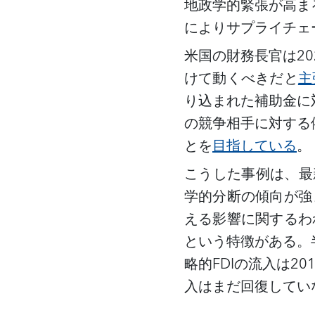
地政学的緊張が高ま
によりサプライチェ
米国の財務長官は
2
けて動くべきだと
主
り込まれた補助金に
の競争相手に対する
とを
目指している
。
こうした事例は、最
学的分断の傾向が強
える影響に関するわ
という特徴がある。
略的FDIの流入は
入はまだ回復してい