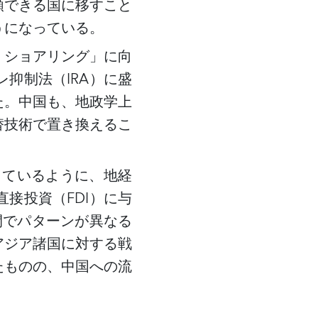
頼できる国に移すこと
うになっている。
・ショアリング」に向
レ抑制法（
IRA）に盛
た。中国も、地政学上
替技術で置き換えるこ
しているように、地経
直接投資（
FDI）に与
間でパターンが異なる
アジア諸国に対する戦
たものの、中国への流