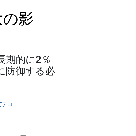
大の影
長期的に2％
に防御する必
ビテロ