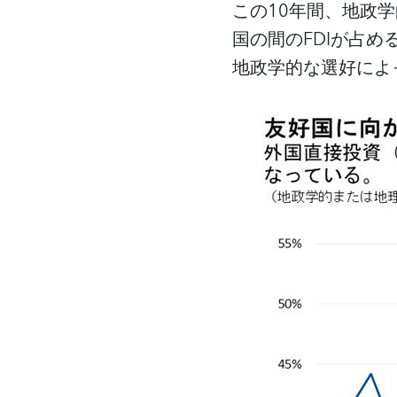
この
10年間、地政
国の間のFDIが占
地政学的な選好によ