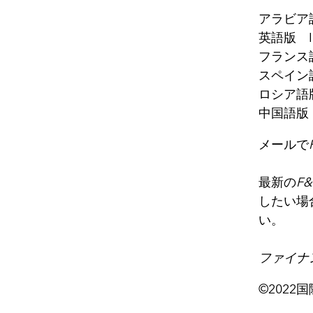
アラビア語版
英語版 IS
フランス語版
スペイン語版
ロシア語版 
中国語版 I
メールで
最新の
F
したい場
い。
ファイナ
©202