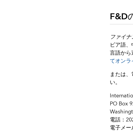
F&D
ファイナ
ビア語、
言語から
てオンラ
または、
い。
Internati
PO Box 9
Washingto
電話：202 
電子メー