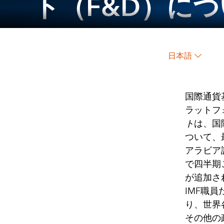
ト（F&D）に
日本語
国際通貨
ラットフ
ト
は、国
ついて、
アラビア
で四半期
が追加さ
IMF職
り、世界
その他の