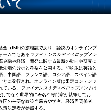
ついて
基金（IMF)の旗艦誌であり、論説のオンラインプ
ォームでもある
ファイナンス＆ディベロップメン
際金融や経済、開発に関する最新の動向や研究に
最先端の分析と考察を公開する。印刷版は英語と
語、中国語、フランス語、ロシア語、スペイン語
ごとに発行され、オンライン版は限定コンテンツ
れている。
ファイナンス＆ディベロップメント
は
員だけでなく世界的に著名な専門家が執筆してお
各国の主要な政策当局者や学者、経済界関係者、
政策決定者が参照する。