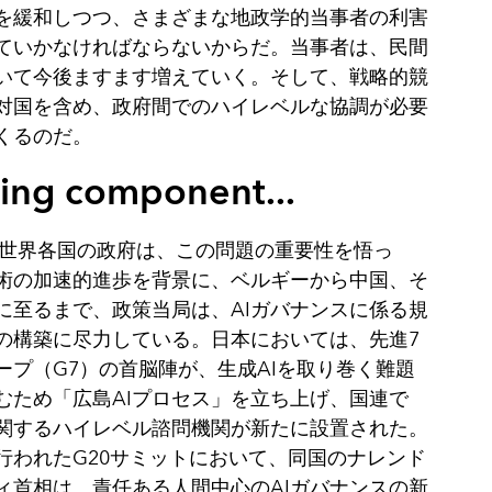
を緩和しつつ、さまざまな地政学的当事者の利害
ていかなければならないからだ。‌当事者は、民間
いて今後ますます増えていく。そして、戦略的競
対国を含め、政府間でのハイレベルな協調が必要
くるのだ。
ing component...
年、世界各国の政府は、この問題の重要性を悟っ
技術の加速的進歩を背景に、ベルギーから中国、そ
に至るまで、政策当局は、AIガバナンスに係る規
の構築に尽力している。‌日本においては、先進7
ープ（G7）の首脳陣が、生成AIを取り巻く難題
むため「広島AIプロセス」を立ち上げ、国連で
に関するハイレベル諮問機関が新たに設置された。‌
行われたG20サミットにおいて、同国のナレンド
ィ首相は、責任ある人間中心のAIガバナンスの新