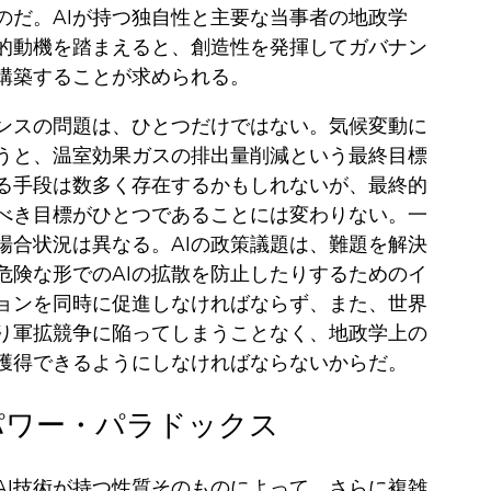
のだ。AIが持つ独自性と主要な当事者の地政学
的動機を踏まえると、創造性を発揮してガバナン
構築することが求められる。
バナンスの問題は、ひとつだけではない。‌気候変動に
うと、温室効果ガスの排出量削減という最終目標
る手段は数多く存在するかもしれないが、最終的
べき目標がひとつであることには変わりない。一
の場合状況は異なる。AIの政策議題は、難題を解決
危険な形でのAIの拡散を防止したりするためのイ
ョンを同時に促進しなければならず、また、世界
り軍拡競争に陥ってしまうことなく、地政学上の
獲得できるようにしなければならないからだ。‌
パワー・パラドックス
AI技術が持つ性質そのものによって、さらに複雑