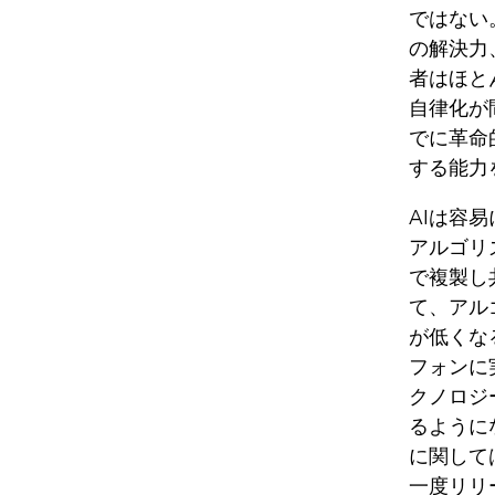
ではない
の解決力
者はほと
自律化が
でに革命
する能力
AIは容
アルゴリ
で複製し
て、アル
が低くな
フォンに
クノロジ
るように
に関して
一度リリ