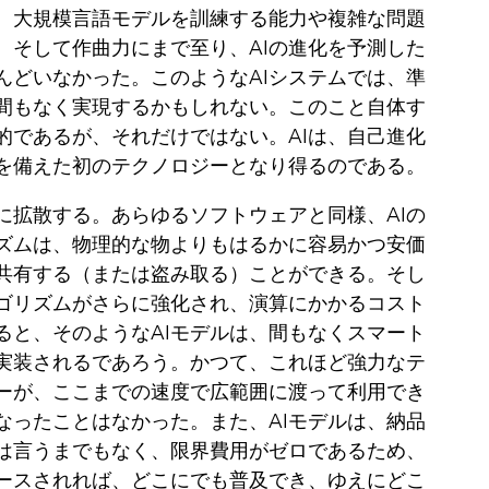
。‌大規模言語モデルを訓練する能力や複雑な問題
、そして作曲力にまで至り、AIの進化を予測した
んどいなかった。このようなAIシステムでは、準
間もなく実現するかもしれない。‌このこと自体す
的であるが、それだけではない。‌AIは、自己進化
を備えた初のテクノロジーとなり得るのである。
易に拡散する。‌あらゆるソフトウェアと同様、AIの
ズムは、物理的な物よりもはるかに容易かつ安価
共有する（または盗み取る）ことができる。‌そし
ゴリズムがさらに強化され、演算にかかるコスト
ると、そのようなAIモデルは、間もなくスマート
実装されるであろう。かつて、これほど強力なテ
ーが、ここまでの速度で広範囲に渡って利用でき
なったことはなかった。‌また、AIモデルは、納品
は言うまでもなく、限界費用がゼロであるため、
ースされれば、どこにでも普及でき、ゆえにどこ