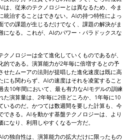
‌AIは、従来のテクノロジーとは異なるため、今ま
に統治することはできない。‌AIの持つ特性によっ
面での課題が生じるだけでなく、課題の解決がま
難になる。これが、AIのパワー・パラドックスな
‌
テクノロジーは全て進化していくものであるが、
進化的である。演算能力が2年毎に倍増するとの予
させたムーアの法則が提唱した進化速度は既に高
たにも関わらず、AIの速度はそれを凌駕すること
過去10年間において、最も有力なAIモデルの訓練
れた演算量は、2年毎に2倍どころか、1年毎に10
ているのだ。‌かつては数週間を要した計算も、今
でできる。‌AIを動かす基盤テクノロジーは、より
価になり、利用しやすくなる一方だ。
AIの独自性は、演算能力の拡大だけに限ったもの