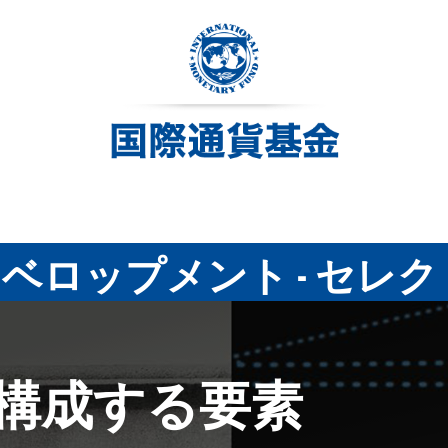
ベロップメント - セレ
を構成する要素