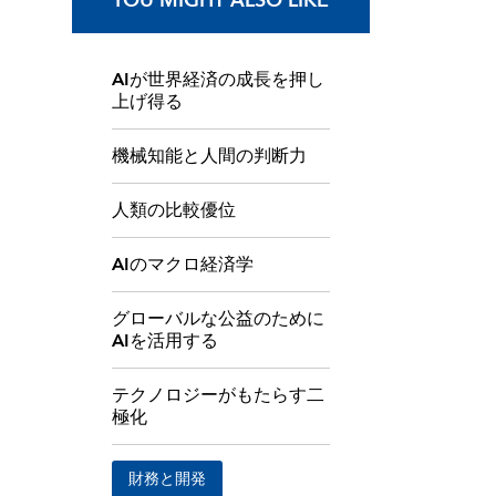
YOU MIGHT ALSO LIKE
AIが世界経済の成長を押し
上げ得る
機械知能と人間の判断力
人類の比較優位
AIのマクロ経済学
グローバルな公益のために
AIを活用する
テクノロジーがもたらす二
極化
財務と開発