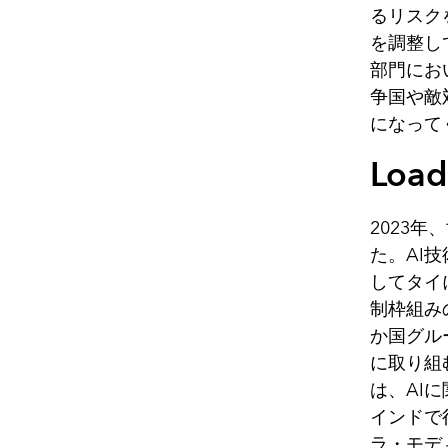
るリスク
を調整し
部門にお
争国や敵
になって
Load
2023
た。AI
してタイ
制枠組み
か国グル
に取り組
は、AI
インドで
ラ・モデ