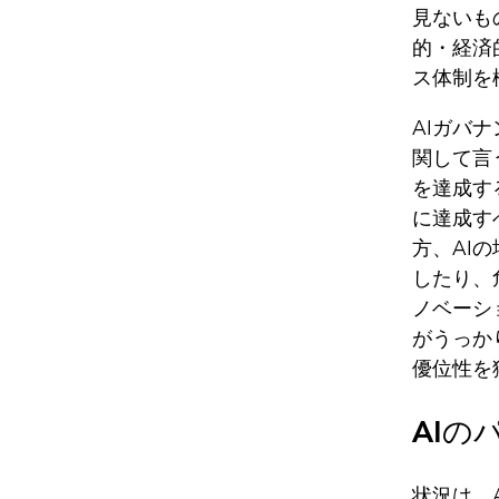
見ないも
的・経済
ス体制を
‌AIガ
関して言
を達成す
に達成す
方、AI
したり、
ノベーシ
がうっか
優位性を
AIの
状況は、