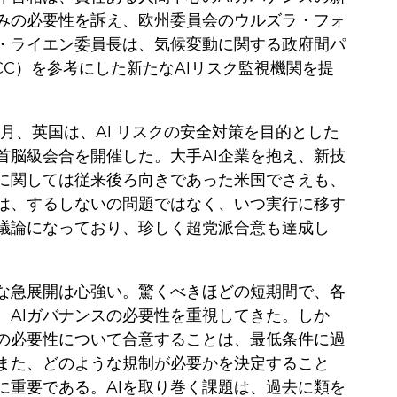
みの必要性を訴え、欧州委員会のウルズラ・フォ
・ライエン委員長は、気候変動に関する政府間パ
PCC）を参考にした新たなAIリスク監視機関を提
年11月、英国は、AI リスクの安全対策を目的とした
首脳級会合を開催した。‌大手AI企業を抱え、新技
に関しては従来後ろ向きであった米国でさえも、
制は、するしないの問題ではなく、いつ実行に移す
議論になっており、珍しく超党派合意も達成し
な急展開は心強い。‌驚くべきほどの短期間で、各
、AIガバナンスの必要性を重視してきた。‌しか
の必要性について合意することは、最低条件に過
また、どのような規制が必要かを決定すること
に重要である。AIを取り巻く課題は、過去に類を