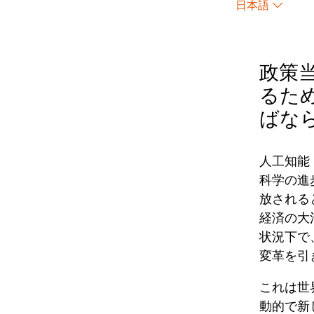
日本語
政策
るた
ばな
人工知能
科学の進
放される
経済の大
状況下で
変革を引
‌これは
動的で新