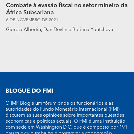
Combate à evasão fiscal no setor mineiro da
África Subsariana
6 DE NOVEMBRO DE 2021
Giorgia Albertin, Dan Devlin e Boriana Yontcheva
BLOGUE DO FMI
O IMF Blog é um fórum onde os funcionários e as
autoridades do Fundo Monetário Internacional (FMI)
discutem as suas opiniões sobre importantes questões
económicas e políticas actuais. O FMI é uma instituição
com sede em Washington D.C. que é composto por 191
países e cujo trabalho é promover a cooperação