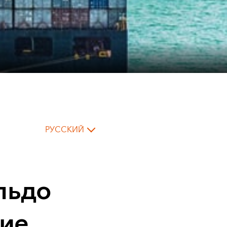
РУССКИЙ
льдо
ие