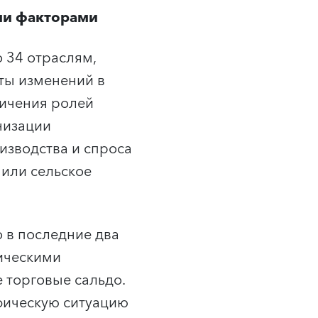
ми факторами
о 34 отраслям,
ты изменений в
ничения ролей
низации
изводства и спроса
 или сельское
 в последние два
ическими
 торговые сальдо.
фическую ситуацию