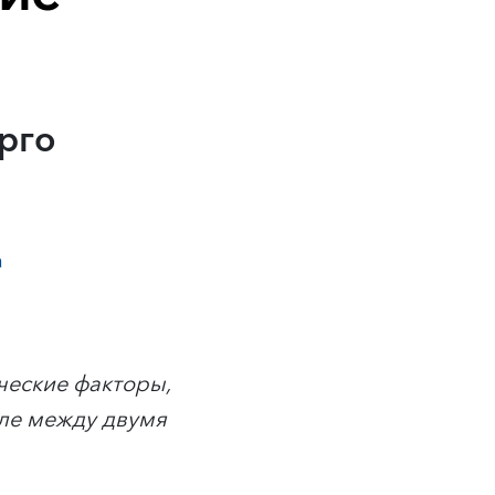
рго
а
ческие факторы,
вле между двумя