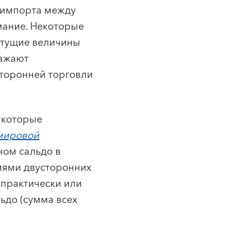
и импорта между
мание. Некоторые
стущие величины
кажают
сторонней торговли
, которые
 мировой
ном сальдо в
иями двусторонних
 практически или
ьдо (сумма всех