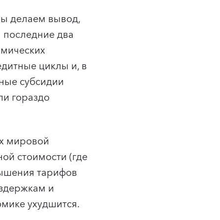
Мы делаем вывод,
а последние два
омических
дитные циклы и, в
нные субсидии
ли гораздо
ях мировой
ой стоимости (где
вышения тарифов
издержкам и
омике ухудшится.