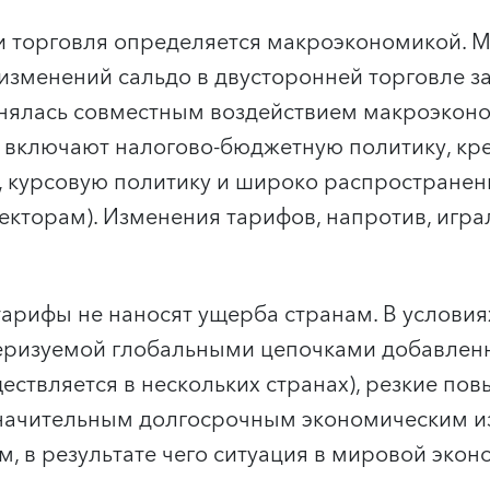
и торговля определяется макроэкономикой. 
 изменений сальдо в двусторонней торговле з
снялась совместным воздействием макроэкон
 включают налогово-бюджетную политику, кре
, курсовую политику и широко распростране
кторам). Изменения тарифов, напротив, игра
о тарифы не наносят ущерба странам. В услови
еризуемой глобальными цепочками добавленн
ествляется в нескольких странах), резкие по
значительным долгосрочным экономическим 
, в результате чего ситуация в мировой экон