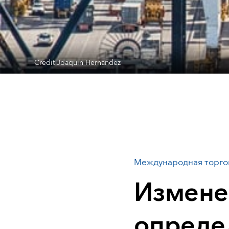
Credit Joaquin Hernandez
Международная торго
Измене
опреде