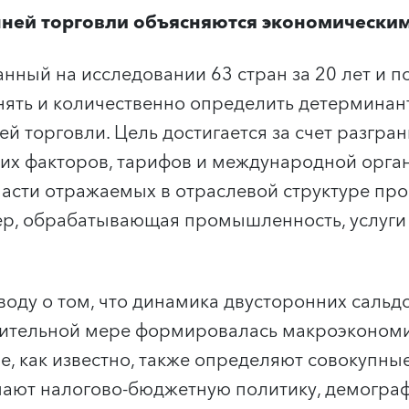
нней торговли объясняются экономически
нный на исследовании 63 стран за 20 лет и п
ять и количественно определить детерминан
ей торговли. Цель достигается за счет разгра
их факторов, тарифов и международной орга
части отражаемых в отраслевой структуре про
ер, обрабатывающая промышленность, услуги
оду о том, что динамика двусторонних сальдо
ачительной мере формировалась макроэконом
е, как известно, также определяют совокупные
чают налогово-бюджетную политику, демогра