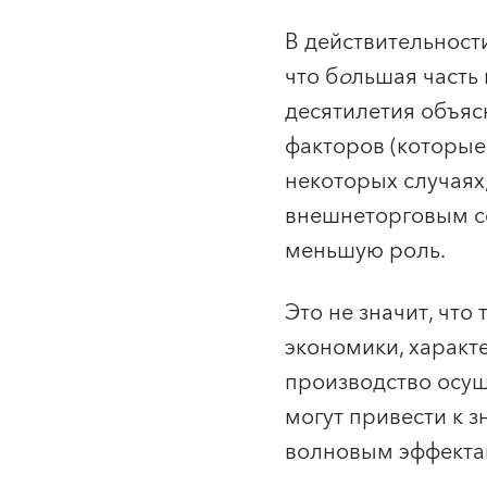
В действительност
что б
о
льшая часть
десятилетия объя
факторов (которые
некоторых случаях
внешнеторговым се
меньшую роль.
Это не значит, чт
экономики, характ
производство осущ
могут привести к 
волновым эффектам