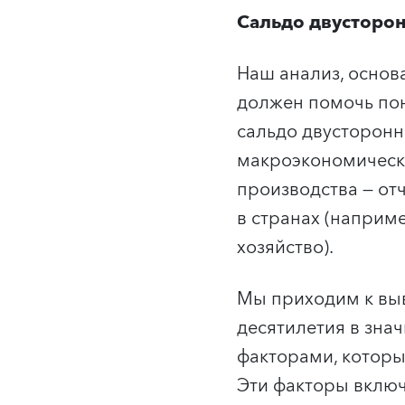
Сальдо двусторо
Наш анализ, основа
должен помочь пон
сальдо двусторонн
макроэкономическ
производства — от
в странах (наприм
хозяйство).
Мы приходим к выв
десятилетия в зн
факторами, которы
Эти факторы вклю