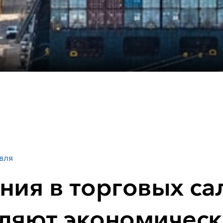
вля
ния в торговых са
ляют экономическ