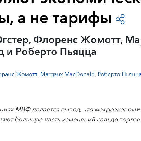
ы, а не тарифы
гстер, Флоренс Жомотт, Ма
 и Роберто Пьяцца
оранс Жомотт
,
Margaux MacDonald
,
Роберто Пьяцц
ниях МВФ делается вывод, что макроэкономи
няют большую часть изменений сальдо торго