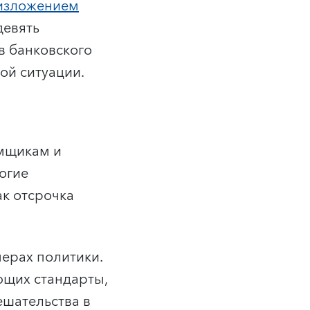
 изложением
девять
в банковского
ой ситуации.
емщикам и
огие
к отсрочка
ерах политики.
ющих стандарты,
шательства в