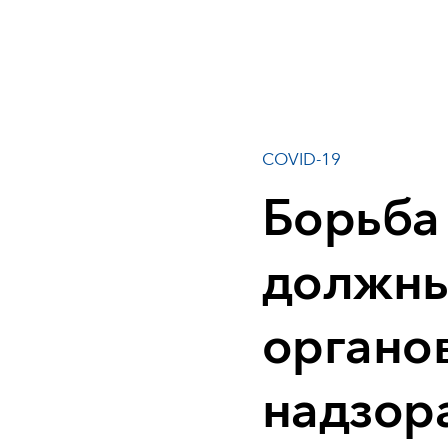
COVID-19
Борьба
должны
органо
надзор