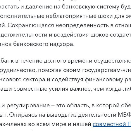
растать и давление на банковскую систему буд
дополнительные неблагоприятные шоки для э
ий. Сохраняющаяся неопределенность в отно
должительности и воздействия шоков создае
нов банковского надзора.
анк в течение долгого времени осуществля
трудничество, помогая своим государствам-чл
нсового сектора и содействуя финансовому ра
аши совместные усилия важнее, чем когда-ли
и регулирование — это область, в которой об
ыт. Опираясь на выводы из деятельности МВ
вах-членах во всем мире и нашей
сoвместной 