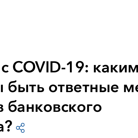
 с COVID-19: каки
 быть ответные 
в банковского
а?