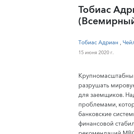
Toбиас Aдр
(Всемирный
Тобиас Адриан
,
Чей
15 июня 2020 г.
Крупномасштабный
разрушать мировую
для заемщиков. На
проблемами, котор
банковские систе
финансовой стабил
рекомендаций МВФ