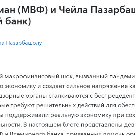
иан (МВФ) и Чейла Пазарба
 банк)
ла Пазарбашолу
 макрофинансовый шок, вызванный пандеми
 экономику и создает сильное напряжение как
дзорные органы сталкиваются с беспрецеде
ые требуют решительных действий для обеспе
мы поддерживали реальную экономику при со
ьности. В настоящем блоге представлены дев
 и Всемирного банка, призванных помочь ор