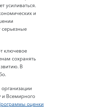
ет усиливаться.
кономических и
шении
т серьезные
ют ключевое
енам сохранять
звитию. В
бо.
е организации
Ф и Всемирного
Программы оценки