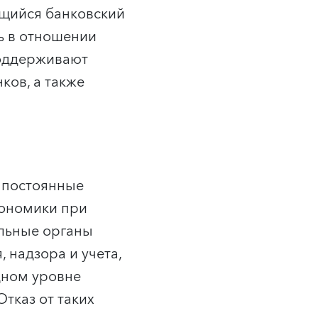
ющийся банковский
ь в отношении
поддерживают
ков, а также
 постоянные
кономики при
льные органы
 надзора и учета,
дном уровне
тказ от таких