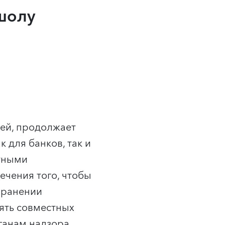
шолу
ей, продолжает
 для банков, так и
нтными
чения того, чтобы
хранении
ять совместных
ганам надзора