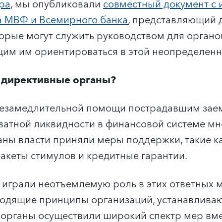
ра
, мы опубликовали
сoвместный документ с
а МВФ и Всемирного банка
, представляющий 
орые могут служить руководством для органо
им им ориентироваться в этой неопределенн
 директивные органы?
 незамедлительной помощи пострадавшим за
атной ликвидности в финансовой системе мн
ны власти приняли меры поддержки, такие ка
пакеты стимулов и кредитные гарантии.
играли неотъемлемую роль в этих ответных м
водящие принципы организаций, устанавлива
органы осуществили широкий спектр мер вме