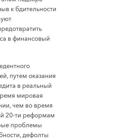
зыв к бдительности
вуют
предотвратить
са в финансовый
цедентного
й, путем оказания
едита в реальный
время мировая
нии, чем во время
ой 20-ти реформам
трые проблемы
бности, дефолты