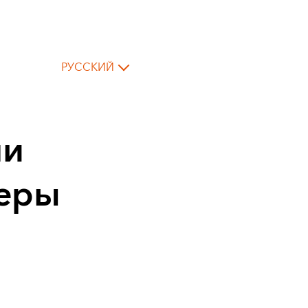
РУССКИЙ
ми
меры