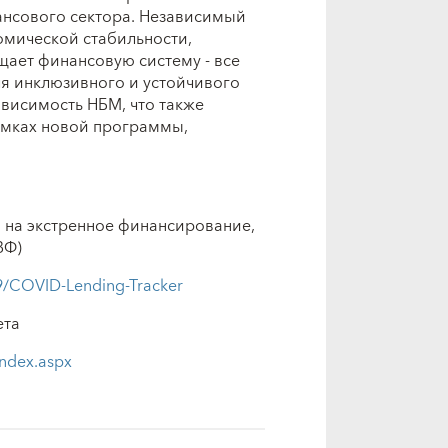
нсового сектора. Независимый
омической стабильности,
ает финансовую систему - все
я инклюзивного и устойчивого
ависимость НБМ, что также
амках новой программы,
на экстренное финансирование,
ВФ)
19/COVID-Lending-Tracker
ета
index.aspx