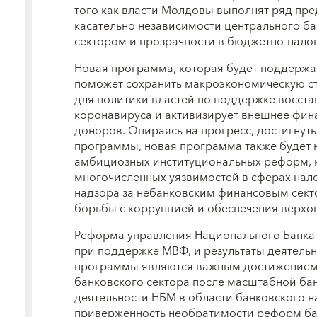
того как власти Молдовы выполнят ряд пре
касательно независимости центрального ба
сектором и прозрачности в бюджетно-нало
Новая программа, которая будет поддержа
поможет сохранить макроэкономическую ст
для политики властей по поддержке восст
коронавируса и активизирует внешнее фин
доноров. Опираясь на прогресс, достигну
программы, новая программа также будет 
амбициозных институциональных реформ, 
многочисленных уязвимостей в сферах нал
надзора за небанковским финансовым сект
борьбы с коррупцией и обеспечения верхов
Реформа управления Национального Банка
при поддержке МВФ, и результаты деятель
программы являются важным достижением 
банковского сектора после масштабной бан
деятельности НБМ в области банковского н
приверженность необратимости реформ ба