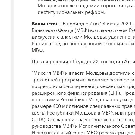
Молдовы после пандемии коронавируса
институциональных реформ.
Вашингтон -
В период с 7 по 24 июля 2020
Валютного Фонда (МВФ) во главе с г-ном Р
дискуссии с властями Молдовы, удаленно, 
Вашингтоне, по поводу новой экономичес
МВФ.
По завершении обсуждений, господин Атоя
"Миссия МВФ и власти Молдовы достигли с
трехлетней программе экономических реф
посредством расширенного механизма кред
расширенного финансирования (EFF). Предп
программы Республика Молдова получит д
размере 400 миллионов специальных прав 
квоты Республики Молдова в МВФ, или пр
США). Соглашение на уровне экспертов по
руководства МВФ и Исполнительного Совет
Исполнительный совет МВФ рассмотрит док