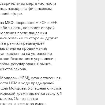
дварительных мер, в частности
нка, надзора за финансовым
говой сфере.
на МВФ посредством ECF и EFF,
абильность, послужит опорой
ановления после пандемии
ансирование со стороны других
тый в рамках предыдущей
нацелена на продвижение
направленных на устранение
огово-бюджетного управления,
ором, регулирования рынка,
енства закона.
 Молдовы (НБМ), осуществленная
ности НБМ в ходе предыдущей
для Молдовы. Успешная очистка
ковской кражи является заслугой
адзора. Однозначная
нковского сектора имеет