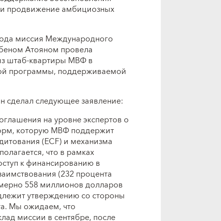
 и продвижение амбициозных
 года миссия Международного
убеном Атояном провела
из штаб-квартиры МВФ в
кой программы, поддерживаемой
н сделал следующее заявление:
оглашения на уровне экспертов о
орм, которую МВФ поддержит
итования (ECF) и механизма
олагается, что в рамках
оступ к финансированию в
заимствования (232 процента
имерно 558 миллионов долларов
длежит утверждению со стороны
а. Мы ожидаем, что
лад миссии в сентябре, после