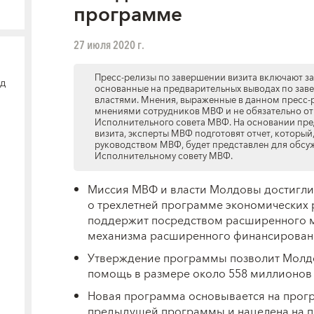
программе
27 июля 2020 г.
Пресс-релизы по завершении визита включают з
од
основанные на предварительных выводах по зав
властями. Мнения, выраженные в данном пресс-
мнениями сотрудников МВФ и не обязательно от
Исполнительного совета МВФ. На основании пре
визита, эксперты МВФ подготовят отчет, который
руководством МВФ, будет представлен для обсу
Исполнительному совету МВФ.
Миссия МВФ и власти Молдовы достигли 
о трехлетней программе экономических
поддержит посредством расширенного м
механизма расширенного финансировани
Утверждение программы позволит Молд
помощь в размере около 558 миллионов
Новая программа основывается на прогр
предыдущей программы и нацелена на 