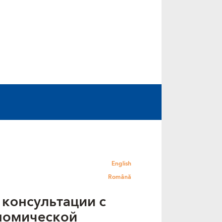
English
Română
консультации с
номической