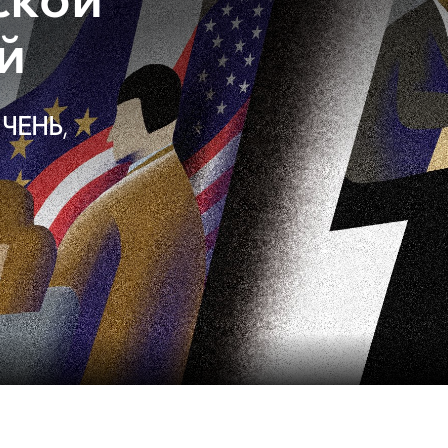
ской
й
,
 ЧЕНЬ