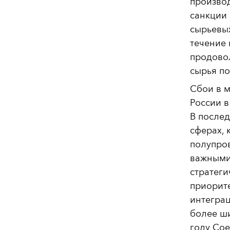
производ
санкции
сырьевых
течение 
продово
сырья по
Сбои в 
России в
В послед
сферах, 
полупро
важными
стратеги
приорит
интегра
более ши
году Со