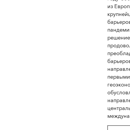
из Европ
крупнейш
барьеров
пандеми
решение 
продовол
преобла
барьеров
направле
первыми
геоэкон
обуслов
направл
централ
междуна