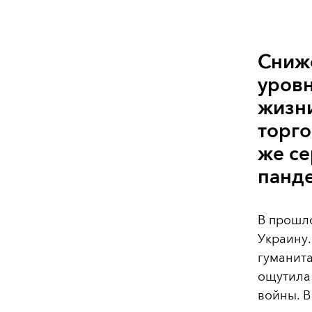
Сниж
уров
жизни
торго
же се
панд
В прошло
Украину
гуманита
ощутила 
войны. В