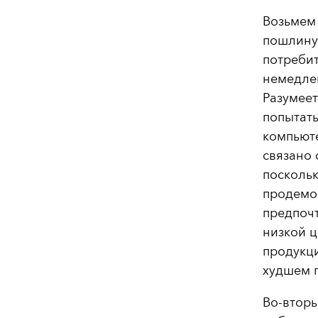
Возьмем
пошлину 
потреби
немедлен
Разумеет
попытат
компьюте
связано 
поскольк
продемо
предпочт
низкой ц
продукци
худшем 
Во-вторы