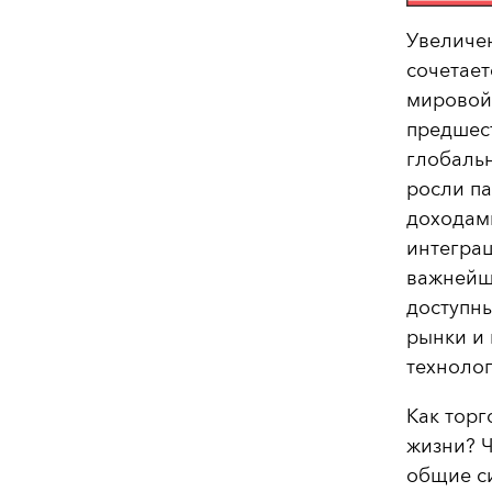
Увеличен
сочетает
мировой 
предшес
глобаль
росли па
доходам
интегра
важнейши
доступн
рынки и
технолог
Как торг
жизни? Ч
общие с