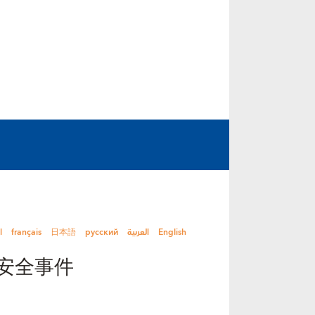
l
français
日本語
русский
العربية
English
安全事件