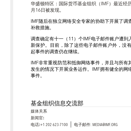
华盛顿特区
：
国际货币基金组织（
IMF
）最近经
月
16
日被发现。
IMF
随后在独立网络安全专家的协助下开展了调
补救措施。
调查确定有十一（
11
）个
IMF
电子邮件账户遭到
新保护。目前，除了这些电子邮件账户外，没
起事件的调查仍在继续。
IMF
非常重视防范和抵御网络事件，并且与所有
发生的情况下开展业务运作。
IMF
拥有健全的网
事件。
基金组织信息交流部
媒体关系
新闻官:
电话:
+1 202 623-7100
电子邮件: MEDIA@IMF.ORG