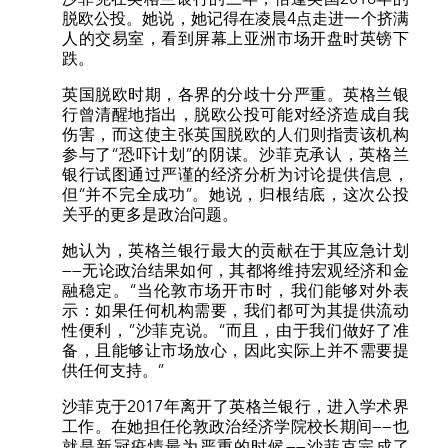
脱欧公投。她说，她记得在凌晨4点走进一个挤满
人的交易室，看到屏幕上亚洲市场开盘时英镑下
跌。
英国脱欧时期，各界的分歧十分严重。英格兰银
行曾清醒地指出，脱欧公投可能对经济造成自我
伤害，而这使主张英国脱欧的人们则指责该机构
参与了“恐吓计划”的阴谋。沙菲克承认，英格兰
银行试图通过严谨的经济分析为讨论提供信息，
但“并不完全成功”。她说，归根结底，这次公投
关乎的更多是政治问题。
她认为，英格兰银行最大的贡献在于其应急计划
——无论政治结果如何，其都将维持宏观经济和金
融稳定。“当伦敦市场开市时，我们能够对外表
示：如果任何机构需要，我们都可为其提供流动
性便利，”沙菲克说。“而且，由于我们做好了准
备，且能够让市场放心，因此实际上并不需要提
供任何支持。”
沙菲克于2017年离开了英格兰银行，进入学术界
工作。在她担任伦敦政治经济学院校长期间——也
就是新冠疫情最为严重的时候——沙菲克完成了