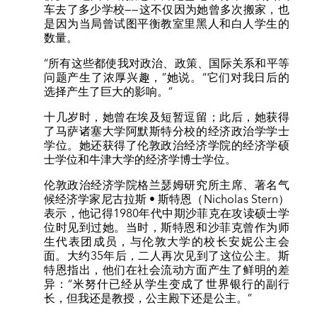
车去了多少学校——这不仅因为她曾多次搬家，也
是因为当局曾试图平衡教室里黑人和白人学生的
数量。
“所有这些都使我对政治、政策、国际关系和平等
问题产生了浓厚兴趣，”她说。“它们对我日后的
选择产生了巨大的影响。”
十几岁时，她曾在埃及短暂逗留；此后，她获得
了马萨诸塞大学阿默斯特分校的经济政治学学士
学位。她还获得了伦敦政治经济学院的经济学硕
士学位和牛津大学的经济学博士学位。
伦敦政治经济学院格兰瑟姆研究所主席、著名气
候经济学家尼古拉斯 • 斯特恩（Nicholas Stern）
表示，他记得1980年代中期沙菲克在攻读硕士学
位时见到过她。当时，斯特恩和沙菲克曾作为师
生代表团成员，与伦敦大学的校长安妮公主会
面。大约35年后，二人再次见到了这位公主。斯
特恩指出，他们在社会流动方面产生了鲜明的差
异：“米努什已经从学生变成了世界银行的副行
长，但我还是教授，公主殿下还是公主。”