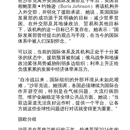
在沙菲克离开英国国际发展部近十年后，英国首
相鲍里斯 • 约翰逊（Boris Johnson）将该机构并
入外交部，并弱化了援助承诺。她说，英国国际
发展部的成功源于其明确的目标：减少世界贫
困。在外交部及其地缘政治、贸易和其他目标
下，该机构的这一目标已不复存在。她表示：“国
际发展部曾经提出的观点与手段，在当今的国际
体系中被人们深刻怀念。”
可以说，当前的国际体系及其机构正处于十分紧
张的状态中。援助预算被削减；俄乌战争和地缘
政治紧张局势威胁削弱多边组织；利率上升正给
负债累累的发展中经济体带来压力。
“自冷战以来，国际组织的外部环境从未如此艰
难，”沙菲克说。她强调，各国必须继续为国际合
作开辟空间，特别是在气候问题、大流行病防
范、维护金融稳定等全球公共品方面。她说：“当
双边渠道无法良好运作时，提供一个平台、让各
方就这些全球性问题进行对话就变得更为重要。”
脱欧分歧
沙菲克在英格兰银行的三年，恰逢英国2016年的