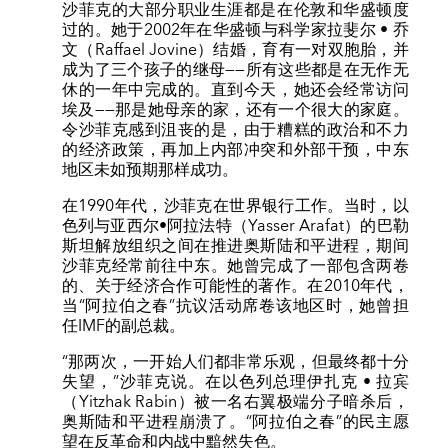
沙菲克的大部分职业生涯都是在伦敦和华盛顿度
过的。她于2002年在华盛顿与科学家拉斐尔 • 乔
文（Raffael Jovine）结婚，育有一对双胞胎，并
成为了三个孩子的继母——所有这些都是在无作无
休的一年中完成的。直到今天，她还会经常访问
埃及——那是她母亲的家，还有一个很大的家庭。
令沙菲克感到沮丧的是，由于糟糕的政治和不力
的经济政策，再加上内部冲突和外部干预，中东
地区未如预期那样成功。
在1990年代，沙菲克在世界银行工作。当时，以
色列与亚西尔•阿拉法特（Yasser Arafat）的巴勒
斯坦解放组织之间在推进奥斯陆和平进程，期间
沙菲克经常前往中东。她曾完成了一部包含两卷
的、关于经济合作可能性的著作。在2010年代，
当“阿拉伯之春”抗议活动席卷该地区时，她曾担
任IMF的副总裁。
“那两次，一开始人们都非常乐观，但最终都十分
失望，”沙菲克说。在以色列总理伊扎克 • 拉宾
（Yitzhak Rabin）被一名右翼极端分子暗杀后，
奥斯陆和平进程崩溃了。“阿拉伯之春”的民主愿
望在反革命和内战中黯然失色。