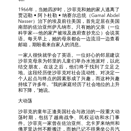
1966年，当她四岁时，沙菲克和她的家人逃离了
贾迈勒 • 阿卜杜勒 • 纳赛尔总统（Gamal Abdel
Nasser）治下的埃及前往美国，首先定居在美国
南部的佐治亚州萨凡纳市。只有她的父亲（一位
科学家——他的家产被埃及政府查抄充公）会说英
语。每天早上，她的母亲都会一边流泪一边查看
邮箱，期盼着来自家人的消息。
一家人很快就学会了英语。一位好心的邻居建议
沙菲克母亲为邻里的儿童们举办水池派对，以此
结交朋友。在这之后，他们终于找到了立足之
地。这段经历使沙菲克对社会流动性、对决定一
个人起点与终点的因素形成了兴趣，而这种兴趣
持续了许多年。“我的家庭经历了社会地位的上升
和下降，”她说。
大动荡
沙菲克的童年正逢美国社会与政治的一段重大动
荡时期，包括了越南战争、民权运动和水门事
件。沙菲克一家曾在佐治亚州、北卡罗来纳州和
佛罗里达州不断搬迁，而她已记不得乘坐公共汽