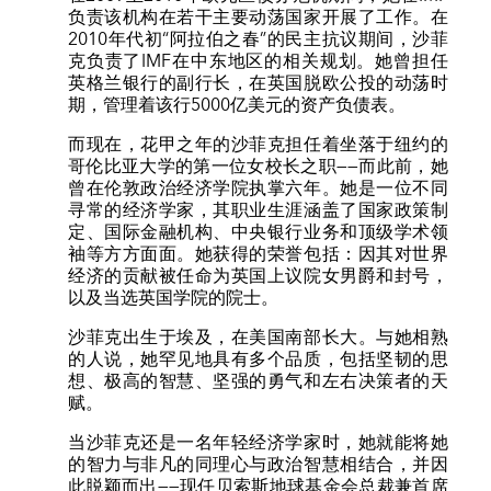
负责该机构在若干主要动荡国家开展了工作。在
2010年代初“阿拉伯之春”的民主抗议期间，沙菲
克负责了IMF在中东地区的相关规划。她曾担任
英格兰银行的副行长，在英国脱欧公投的动荡时
期，管理着该行5000亿美元的资产负债表。
而现在，花甲之年的沙菲克担任着坐落于纽约的
哥伦比亚大学的第一位女校长之职——而此前，她
曾在伦敦政治经济学院执掌六年。她是一位不同
寻常的经济学家，其职业生涯涵盖了国家政策制
定、国际金融机构、中央银行业务和顶级学术领
袖等方方面面。她获得的荣誉包括：因其对世界
经济的贡献被任命为英国上议院女男爵和封号，
以及当选英国学院的院士。
沙菲克出生于埃及，在美国南部长大。与她相熟
的人说，她罕见地具有多个品质，包括坚韧的思
想、极高的智慧、坚强的勇气和左右决策者的天
赋。
当沙菲克还是一名年轻经济学家时，她就能将她
的智力与非凡的同理心与政治智慧相结合，并因
此脱颖而出——现任贝索斯地球基金会总裁兼首席