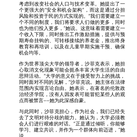
考虑到改变社会的人口与技术变革。她提出了一
个更强大的“安全和机会架构”，而这是通过分担
风险和投资于民的方式实现的。“我们需要建立一
个不同的制度，我们将要求人们做的更多，同时
也为他们投入更多，”她说。这意味着需要建立一
个收入下限，同时推出工作激励措施，提供与预
期寿命挂钩的、可转移接续的养老金，推出终身
教育和再培训，以及在儿童早期实施干预、确保
机会均等。
作为世界顶尖大学的领导者，沙菲克表示，她担
心取消文化现象可能会扼杀丰富大学生活的自由
思辩活动。“大学的意义在于接受智力上的挑战，
同时面对不同的见解，”沙菲克说。她主张在法律
范围内实现言论自由。她表示，在著名的伦敦政
治经济学院，没有人因发表可能冒犯某些人的观
点而被禁言——她为此深感自豪。
与此同时，沙菲克担心，作为社会，我们已经失
去了文明对待分歧的能力。她认为，大学必须教
会人们进行艰难的对话。“正是通过倾听，你能够
学习、建立共识，并作为一个群体向前迈进，”她
说。