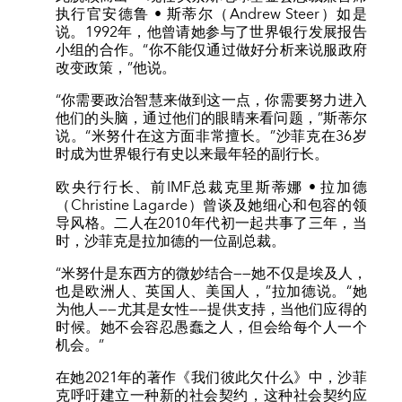
执行官安德鲁 • 斯蒂尔（Andrew Steer）如是
说。1992年，他曾请她参与了世界银行发展报告
小组的合作。“你不能仅通过做好分析来说服政府
改变政策，”他说。
“你需要政治智慧来做到这一点，你需要努力进入
他们的头脑，通过他们的眼睛来看问题，”斯蒂尔
说。“米努什在这方面非常擅长。”沙菲克在36岁
时成为世界银行有史以来最年轻的副行长。
欧央行行长、前IMF总裁克里斯蒂娜 • 拉加德
（Christine Lagarde）曾谈及她细心和包容的领
导风格。二人在2010年代初一起共事了三年，当
时，沙菲克是拉加德的一位副总裁。
“米努什是东西方的微妙结合——她不仅是埃及人，
也是欧洲人、英国人、美国人，”拉加德说。“她
为他人——尤其是女性——提供支持，当他们应得的
时候。她不会容忍愚蠢之人，但会给每个人一个
机会。”
在她2021年的著作《我们彼此欠什么》中，沙菲
克呼吁建立一种新的社会契约，这种社会契约应