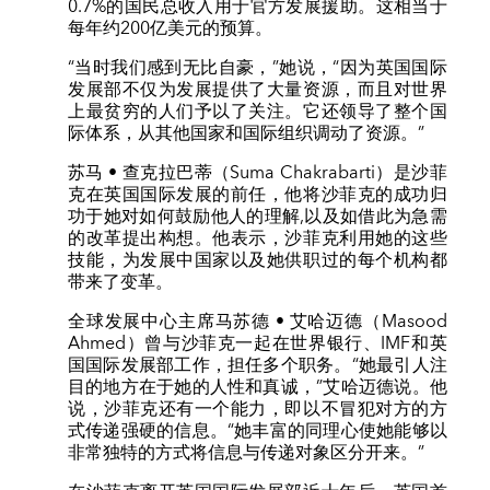
0.7%的国民总收入用于官方发展援助。这相当于
每年约200亿美元的预算。
“当时我们感到无比自豪，”她说，“因为英国国际
发展部不仅为发展提供了大量资源，而且对世界
上最贫穷的人们予以了关注。它还领导了整个国
际体系，从其他国家和国际组织调动了资源。”
苏马 • 查克拉巴蒂（Suma Chakrabarti）是沙菲
克在英国国际发展的前任，他将沙菲克的成功归
功于她对如何鼓励他人的理解,以及如借此为急需
的改革提出构想。他表示，沙菲克利用她的这些
技能，为发展中国家以及她供职过的每个机构都
带来了变革。
全球发展中心主席马苏德 • 艾哈迈德（Masood
Ahmed）曾与沙菲克一起在世界银行、IMF和英
国国际发展部工作，担任多个职务。“她最引人注
目的地方在于她的人性和真诚，”艾哈迈德说。他
说，沙菲克还有一个能力，即以不冒犯对方的方
式传递强硬的信息。“她丰富的同理心使她能够以
非常独特的方式将信息与传递对象区分开来。”