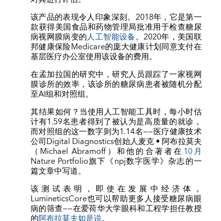
该产品的表现令人印象深刻。2018年，它是第一
款获得美国食品和药物管理局批准用于检查糖尿
病视网膜病变的
人工智能设备
。2020年，美国联
邦健康保险Medicare的庞大健康计划同意支付在
基层医疗办公室使用该设备的费用。
在孟加拉国的研究中，研究人员跟踪了一家视网
膜诊所的效率，该诊所的糖尿病患者被随机分配
至AI组和对照组。
其结果如何？当使用人工智能工具时，每小时估
计有1.59名患者得到了被认为是高质量的就诊，
而对照组的这一数字则为1.14名——医疗健康技术
公司Digital Diagnostics创始人麦克 • 阿布拉莫夫
（Michael Abramoff）和他的合著者在
10月
Nature Portfolio旗下《npj数字医学》杂志的一
篇文章中写道。
该测试表明，即使在发展中经济体，
LumineticsCore也可以帮助更多人接受糖尿病眼
病的筛查——在爱荷华大学眼科和工程学担任教授
的
阿布拉莫夫
如是说
。