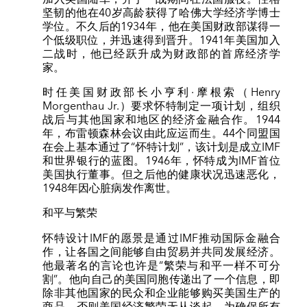
坚韧的他在40岁高龄获得了哈佛大学经济学博士
学位。不久后的1934年，他在美国财政部谋得一
个低级职位，并迅速得到晋升。1941年美国加入
二战时，他已经跃升成为财政部的首席经济学
家。
时任美国财政部长小亨利·摩根索（Henry
Morgenthau Jr.）要求怀特制定一项计划，组织
战后与其他国家和地区的经济金融合作。1944
年，布雷顿森林会议由此应运而生。44个同盟国
在会上基本通过了“怀特计划”，该计划是成立IMF
和世界银行的蓝图。1946年，怀特成为IMF首位
美国执行董事。但之后他的健康状况迅速恶化，
1948年因心脏病发作离世。
和平与繁荣
怀特设计IMF的愿景是通过IMF推动国际金融合
作，让各国之间能够自由贸易并共同发展经济。
他最著名的言论也许是“繁荣与和平一样不可分
割”。他向自己的美国同胞传递出了一个信息，即
除非其他国家的民众和企业能够购买美国生产的
商品，否则美国经济繁荣无从谈起。为确保所有