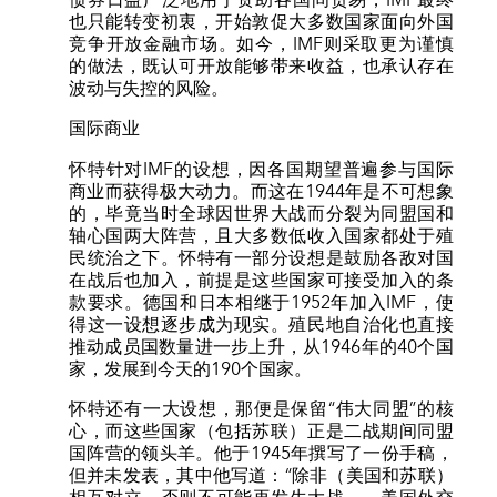
债券日益广泛地用于资助各国间贸易，IMF最终
也只能转变初衷，开始敦促大多数国家面向外国
竞争开放金融市场。如今，IMF则采取更为谨慎
的做法，既认可开放能够带来收益，也承认存在
波动与失控的风险。
国际商业
怀特针对IMF的设想，因各国期望普遍参与国际
商业而获得极大动力。而这在1944年是不可想象
的，毕竟当时全球因世界大战而分裂为同盟国和
轴心国两大阵营，且大多数低收入国家都处于殖
民统治之下。怀特有一部分设想是鼓励各敌对国
在战后也加入，前提是这些国家可接受加入的条
款要求。德国和日本相继于1952年加入IMF，使
得这一设想逐步成为现实。殖民地自治化也直接
推动成员国数量进一步上升，从1946年的40个国
家，发展到今天的190个国家。
怀特还有一大设想，那便是保留“伟大同盟”的核
心，而这些国家（包括苏联）正是二战期间同盟
国阵营的领头羊。他于1945年撰写了一份手稿，
但并未发表，其中他写道：“除非（美国和苏联）