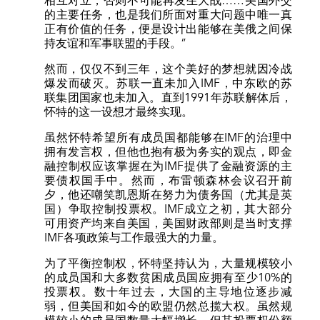
相互对立，否则不可能再发生大战……美国外交
的主要任务，也是我们所面对重大问题中唯一真
正有价值的任务，便是设计出能够在美俄之间保
持友谊和军事联盟的手段。”
然而，仅仅不到三年，这个美好的梦想就因冷战
爆发而破灭。苏联一直未加入IMF，中东欧的苏
联集团国家也未加入。直到1991年苏联解体后，
怀特的这一设想才最终实现。
虽然怀特希望所有成员国都能够在IMF的治理中
拥有发言权，但他也抱有极为务实的观点，即金
融控制权应该掌握在为IMF提供了金融资源的主
要债权国手中。然而，布雷顿森林会议召开前
夕，他还嘲笑凯恩斯在努力为债务国（尤其是英
国）争取控制投票权。IMF成立之初，其大部分
可用资产均来自美国，美国财政部则是当时支撑
IMF各项政策与工作最强大的力量。
为了平衡控制权，怀特坚持认为，大量规模较小
的成员国和大多数贫困成员国应拥有至少10%的
投票权。数十年过去，大国的主导地位逐步减
弱，但美国和如今的欧盟仍然总揽大权。虽然规