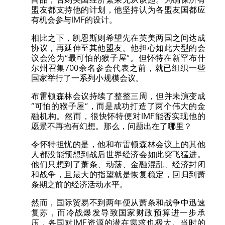
盟友都支持他的计划，他坚持认为各盟友国都应
有机会参与IMF的设计。
相比之下，凯恩斯则希望先在英美两国之间达成
协议，再延伸至其他盟友。他担心如此大型的会
议会沦为“最可怕的猴子屋”。但怀特在新罕布什
尔州召集700余名参会代表之前，就已组织一些
国家举行了一系列小规模会议。
布雷顿森林会议持续了整整三周，但并未演变成
“可怕的猴子屋”，而是成功打造了两个伟大的金
融机构。然而，很快怀特便对IMF能否实现他的
愿景不再抱有幻想。那么，问题出在了哪里？
令怀特担忧的是，他和布雷顿森林会议上的其他
人都没能预想到战后世界经济会如此突飞猛进。
他们只想到了萧条、动荡、金融混乱、经济封闭
和战争，且最大的指望就是恢复稳定，回归到萧
条期之前的经济活动水平。
然而，国际贸易不到两年便从萧条和战争中迅速
复苏，而冷战爆发导致国家财政预算进一步承
压，各国对IMF资源的潜在需求也极大。当时的