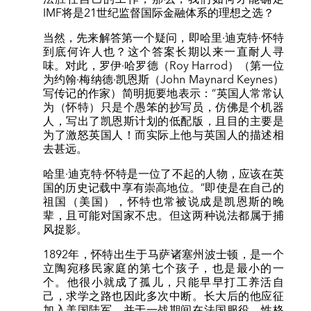
IMF将是21世纪监督国际金融体系的理想之选？
当然，先来解答第一个疑问，即哈里·迪克特·怀特
到底何许人也？这个答案长期以来一直耐人寻
味。对此，罗伊·哈罗德（Roy Harrod）（第一位
为约翰·梅纳德·凯恩斯（John Maynard Keynes）
写传记的作家）简明扼要地表示：“英国人常常认
为（怀特）只是个愚笨的抄写员，仿佛是个机器
人，写出了凯恩斯计划的低配版，且目的主要是
为了激怒英国人！而实际上他与英国人的描述相
去甚远。
哈里·迪克特·怀特是一位了不起的人物，应该在英
国的历史记载中享有崇高地位。”即使是在自己的
祖国（美国），怀特也常被说成是凯恩斯的晚
辈，且可能对国家不忠。但这两种说法都属于捕
风捉影。
1892年，怀特出生于马萨诸塞州波士顿，是一个
立陶宛移民家庭的第七个孩子，也是最小的一
个。他很小就成了孤儿，只能早早打工养活自
己，求学之路也因此多次中断。长大后的他应征
加入美国陆军，并于一战期间在法国服役。性格