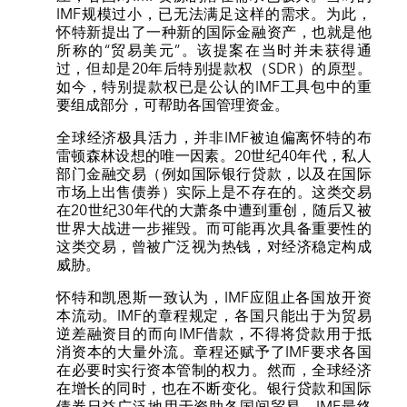
IMF规模过小，已无法满足这样的需求。为此，
怀特新提出了一种新的国际金融资产，也就是他
所称的“贸易美元”。该提案在当时并未获得通
过，但却是20年后特别提款权（SDR）的原型。
如今，特别提款权已是公认的IMF工具包中的重
要组成部分，可帮助各国管理资金。
全球经济极具活力，并非IMF被迫偏离怀特的布
雷顿森林设想的唯一因素。20世纪40年代，私人
部门金融交易（例如国际银行贷款，以及在国际
市场上出售债券）实际上是不存在的。这类交易
在20世纪30年代的大萧条中遭到重创，随后又被
世界大战进一步摧毁。而可能再次具备重要性的
这类交易，曾被广泛视为热钱，对经济稳定构成
威胁。
怀特和凯恩斯一致认为，IMF应阻止各国放开资
本流动。IMF的章程规定，各国只能出于为贸易
逆差融资目的而向IMF借款，不得将贷款用于抵
消资本的大量外流。章程还赋予了IMF要求各国
在必要时实行资本管制的权力。然而，全球经济
在增长的同时，也在不断变化。银行贷款和国际