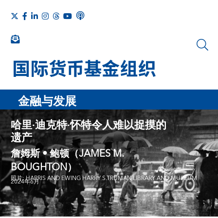
金融与发展
哈里·迪克特·怀特令人难以捉摸的
遗产
詹姆斯 • 鲍顿（JAMES M.
BOUGHTON）
照片: HARRIS AND EWING HARRY S.TRUMAN LIBRARY AND MUSEUM
2024年6月