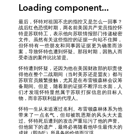
Loading component...
最后，怀特对祖国不忠的指控又是怎么一回事？
战后红色恐慌时期，两名前美国共产党员指控怀
特是苏联特工，表示他向苏联情报部门传递秘密
文件。虽然有关这些指控的证据一向站不住脚，
但怀特有一些朋友和同事因证据更为确凿而涉
案，导致怀特也遭到怀疑。那段时期，因熟人而
受牵连的案件比比皆是。
怀特遭到怀疑，还因为他在美国财政部的职责使
得他在整个二战期间（当时美苏还是盟友）都与
苏联官员频繁接触，尤其是在布雷顿森林会议筹
备期间。但是，随着新的证据不断浮出水面，人
们才发现怀特显然属于苏联打探信息的目标人
物，而非苏联利益的代理人。
怀特一生从未追逐过名利。布雷顿森林体系为他
带来了一点名气，但却被凯恩斯的风头大大盖
过。怀特死后遭到的攻击严重玷污了他的声誉。
但他留下的遗产，最终必将随着他毕生最伟大的
成就（即IMF）所具备的价值而沉浮。