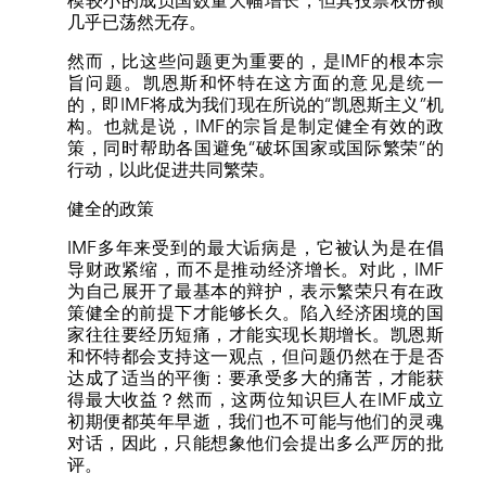
模较小的成员国数量大幅增长，但其投票权份额
几乎已荡然无存。
然而，比这些问题更为重要的，是IMF的根本宗
旨问题。凯恩斯和怀特在这方面的意见是统一
的，即IMF将成为我们现在所说的“凯恩斯主义”机
构。也就是说，IMF的宗旨是制定健全有效的政
策，同时帮助各国避免“破坏国家或国际繁荣”的
行动，以此促进共同繁荣。
健全的政策
IMF多年来受到的最大诟病是，它被认为是在倡
导财政紧缩，而不是推动经济增长。对此，IMF
为自己展开了最基本的辩护，表示繁荣只有在政
策健全的前提下才能够长久。陷入经济困境的国
家往往要经历短痛，才能实现长期增长。凯恩斯
和怀特都会支持这一观点，但问题仍然在于是否
达成了适当的平衡：要承受多大的痛苦，才能获
得最大收益？然而，这两位知识巨人在IMF成立
初期便都英年早逝，我们也不可能与他们的灵魂
对话，因此，只能想象他们会提出多么严厉的批
评。