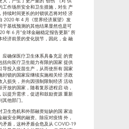
大，产生了更严重的“创伤”（对 供
的工作场所安全和卫生措施，对生 产
，持续时间更长的封锁状态将对经 济
020 年 4 月《世界经济展望》发
同于基线预测的其他结果显然也是可
 年 6 月“全球金融稳定报告更新” 所
本经济前景的变化脱节，因此，金 融
）应确保医疗卫生体系具备充足 的资
包括向医疗卫生能力有限的国家 提供
引导投入疫苗生产，从而使所有 国家
施封锁的国家应继续实施相关经 济政
收入损失，并向因强制限制经济 活动
新开放的国家，随着复苏进程启 动，
，以提升需求，促进和鼓励资源 重新
到其他部门。
对卫生危机和外部融资短缺的国 家迫
金融安全网的融资。除应对疫情 外，
盾，这种矛盾会危及从 COVID-19