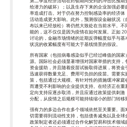
第二季度经济活动在封锁期间受到的冲击比预期更
给潜力的破坏）；以及生存下来的企业加强必要
率造成打击。对于仍在努力控制感染率的经济体
活动造成更大影响。此外，预测假设金融状况（自 2
布以来已经放松）将仍然大致处在当前水平。不
能的，这不仅仅是因为疫情在如何发展。正如 2020
讨论的，金融市场情绪的近期反弹幅度似乎与基
状况的收紧幅度有可能大于基线情景的假设。
所有国家（包括病毒感染似乎已经过峰值的国家
源。国际社会必须显著增强对国家举措的支持，
资金援助，并且随着疫苗试验取得进展，将资金
迅速获得数量充足、费用可负担的疫苗。需要实
策，包括通过大规模、有针对性的措施缓冲家庭
而遭受不利影响的企业提供支持。在经济正在重
定向支持应逐步取消，并且应通过政策提供刺激
分配，从疫情之后规模可能持续缩小的部门转移
强有力的多边合作在多个领域依然至关重要。面
切需要得到流动性支持，包括债务减免以及全球
政策制定者还必须通过合作化解贸易和技术领域的矛