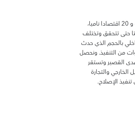
واستنادا إلى بحوثنا التجريبية بشأن الإصلاحات في 48 سوقا صاعدة حالية وسابقة و 20 اقتصادا ناميا،
تا حتى تتحقق وتختلف
داخلي بالحجم الذي حدث
المتوسط بعد ست سنوات من التنفيذ. ونحصل
لمدى القصير وتستقر
يل الخارجي والتجارة