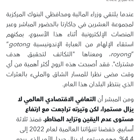
عندما يلتقي وزراء المالية ومحافظي البنوك المركزية
لمجموعة العشرين في جاكارتا بالحضور المباشر وعبر
المنصات الإلكترونية أثناء هذا الأسبوع، يمكنهم
استقاء الإلهام من العبارة الإندونيسية
gotong
“
”
royong
، ومعناها "التكاتف لتحقيق هدف
مشترك". فقد أصبحت هذه الروح أكثر أهمية من أي
وقت مضى نظرا للمسار الشاق والمليء بالعثرات
الذي ينتظر البلدان هذا العام.
ومن المبشر أن
التعافي الاقتصادي العالمي لا
يزال مستمرا، لكن وتيرته تراجعت مع ارتفاع
مستوى عدم اليقين وتزايد المخاطر.
فمنذ ثلاثة
أسابيع، خفضنا تنبؤاتنا العالمية لعام 2022 إلى
4,4%، وهو مستوى لا يزال جيدا، الأمر الذي يرجع