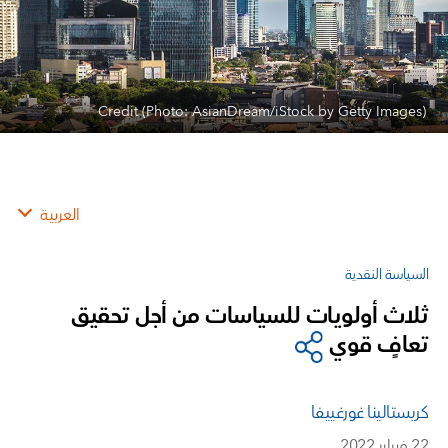
Credit (Photo: AsianDream/iStock by Getty Images)
العربية
السياسة النقدية
ثلاث أولويات للسياسات من أجل تحقيق
تعافٍ قوي
كريستالينا غورغييفا
22 فبراير 2022