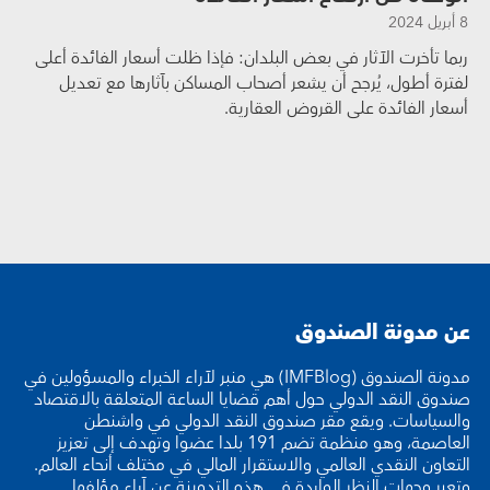
8 أبريل 2024
ربما تأخرت الآثار في بعض البلدان: فإذا ظلت أسعار الفائدة أعلى
لفترة أطول، يُرجح أن يشعر أصحاب المساكن بآثارها مع تعديل
أسعار الفائدة على القروض العقارية.
عن مدونة الصندوق
مدونة الصندوق (IMFBlog) هي منبر لآراء الخبراء والمسؤولين في
صندوق النقد الدولي حول أهم قضايا الساعة المتعلقة بالاقتصاد
والسياسات. ويقع مقر صندوق النقد الدولي في واشنطن
العاصمة، وهو منظمة تضم 191 بلدا عضوا وتهدف إلى تعزيز
التعاون النقدي العالمي والاستقرار المالي في مختلف أنحاء العالم.
وتعبر وجهات النظر الواردة في هذه التدوينة عن آراء مؤلفها