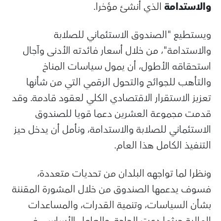
والاستدامة
الذي أنشئ مؤخرا.
ويستطيع "الصندوق الاستئماني للصلابة
والاستدامة"، من خلال أسعار فائدته الأدنى وآجال
استحقاقه الأطول، أن يمول سياسات المناخ
والتأهب للجوائح والتحول الرقمي التي من شأنها
تعزيز الاستقرار الاقتصادي الكلي لعقود قادمة. وقد
قدمت مجموعة العشرين دعما قويا للصندوق
الاستئماني للصلابة والاستدامة، ونأمل أن يدخل حيز
التنفيذ الكامل هذا العام.
ونظرا لما تواجهه البلدان من تحديات متعددة،
فسوف يدعمها الصندوق من خلال المشورة المقننة
بشأن السياسات، وتنمية القدرات، والمساعدات
المالية حيثما دعت الحاجة. والعامل الأساسي في