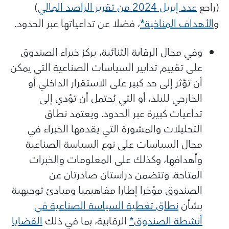
(راجع
عدد إبريل 2024 من تقرير الراصد المالي
)
و
الأهداف المناخية*
، فضلا عن تداعياتها عبر الحدود.
وفي مجال الرقابة الثنائية، يركز خبراء الصندوق
على تقييم تدابير السياسات الصناعية التي يمكن
أن تؤثر إلى حد كبير على الاستقرار الداخلي أو
الخارجي للبلد، أو التي يُحتمل أن تؤدي إلى
تداعيات كبيرة عبر الحدود. ويعتمد نطاق
التحليلات والمشورة التي يقدمها الخبراء في
مجال السياسات على نوع السياسة الصناعية
وأهدافها، وكذلك على المعلومات والخبرات
المتاحة. وتتضمن دراستان صادرتان عن
الصندوق مؤخرا إطارا مفاهيميا ومبادئ توجيهية
بشأن
نطاق تغطية السياسة الصناعية في
أنشطة الصندوق*
الرقابية، بما في ذلك
القضايا