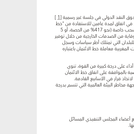
وق النقد الدولي في جلسة غير رسمية [
1
]
في اتفاق لمدة عامين للاستفادة من "خط
الائتمان المرن" بقيمة تعادل 3,7262 مليار وحدة حقوق سحب خاصة (نحو 417% من الحصة، أو 5
وقاية من الصدمات الخارجية من خلال توفير
للبلدان التي تمتلك أطر سياسات وسجل
المغربية معاملة خط الائتمان باعتباره
داء على درجة كبيرة من القوة، تنوي
صية بالموافقة على اتفاق خط الائتمان
تخاذ قرار في الأسابيع القادمة.
مخاطر البيئة العالمية التي تتسم بدرجة
ع أعضاء المجلس التنفيذي المسائل
ها.