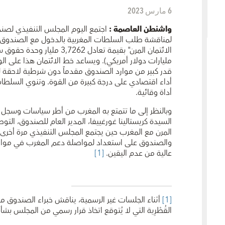
6 مارس 2023
واشنطن العاصمة :
اجتمع اليوم المجلس التنفيذي لصند
لمناقشة طلب السلطات المغربية بالدخول مع الصندوق 
مليارات دولار أمريكي). ويساعد خط الائتمان هذا على ال
قدر كبير من موارد الصندوق مقدماً دون شرطية لاحقة 
أداء اقتصادي على درجة كبيرة من القوة. وتنوي السلطات 
أداة وقائية.
وبالنظر إلى ما تتمتع به المغرب من أطر سياسات وسجل أ
السيدة كريستالينا غورغييفا، المدير العام للصندوق، التو
المرن مع المغرب حين يجتمع المجلس التنفيذي مرة أخرى لا
والصندوق على استعداد لمواصلة دعم المغرب في مواجهة 
عالية من عدم اليقين.
[1]
[1]
أثناء الجلسات غير الرسمية، يناقش خبراء الصندوق م
القُطْرِية التي لا يُتوقع اتخاذ قرار رسمي من المجلس بشأن