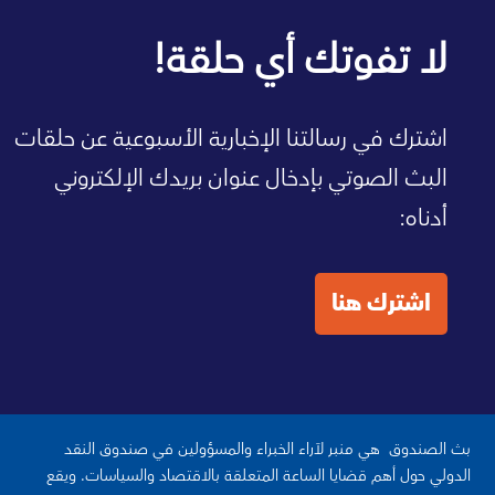
صفحة الصندوق الرئيسية
لا تفوتك أي حلقة!
اشترك في رسالتنا الإخبارية الأسبوعية عن حلقات
البث الصوتي بإدخال عنوان بريدك الإلكتروني
أدناه:
اشترك هنا
بث الصندوق هي منبر لآراء الخبراء والمسؤولين في صندوق النقد
الدولي حول أهم قضايا الساعة المتعلقة بالاقتصاد والسياسات. ويقع