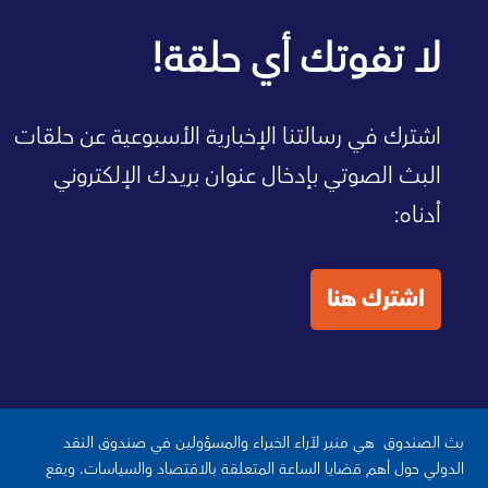
صفحة الصندوق الرئيسية
لا تفوتك أي حلقة!
اشترك في رسالتنا الإخبارية الأسبوعية عن حلقات
البث الصوتي بإدخال عنوان بريدك الإلكتروني
أدناه:
اشترك هنا
بث الصندوق هي منبر لآراء الخبراء والمسؤولين في صندوق النقد
الدولي حول أهم قضايا الساعة المتعلقة بالاقتصاد والسياسات. ويقع