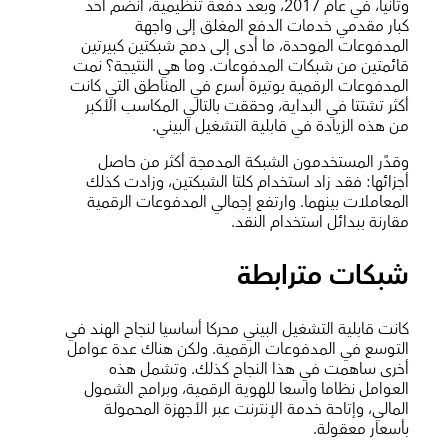
وثانيا، في عام 2017، وبعد دفعة تنظيمية، انضم أحد
كبار مقدمي خدمات الدفع المغلق إلى واجهة
المدفوعات الموحدة، ما أدى إلى دمج شبكتين كبيرتين
قائمتين من شبكات المدفوعات. وما هي النتيجة؟ نمت
المدفوعات الرقمية بوتيرة أسرع في المناطق التي كانت
أكثر تشتتا في البداية، وحققت بالتالي المكاسب الأكبر
من هذه الزيادة في قابلية التشغيل البيني.
وقدَّر المستخدمون الشبكة المدمجة أكثر من حاصل
أجزائها: فقد زاد استخدام كلتا الشبكتين، وزادت كذلك
المعاملات بينهما. وارتفع إجمالي المدفوعات الرقمية
مقارنة ببدائل استخدام النقد.
شبكات مترابطة
كانت قابلية التشغيل البيني محركا أساسيا لنجاح الهند في
التوسع في المدفوعات الرقمية. ولكن هناك عدة عوامل
أخرى ساهمت في هذا النجاح كذلك. وتشمل هذه
العوامل نظاما واسعا للهوية الرقمية، وبرامج الشمول
المالي، وإتاحة خدمة الإنترنت عبر الأجهزة المحمولة
بأسعار معقولة.