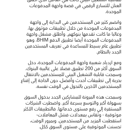
العنان للتسارع الرقمي في قصة واجهة المدفوعات
الموحدة.
وانضم كثير من المستخدمين في البداية إلى واجهة
المدفوعات الموحدة من خلال تطبيقات موثوق بها،
وغالبا ما كانت تقدمها بنوكهم. وأطلق مشغِّل واجهة
المدفوعات الموحدة أيضا تطبيق الدفع
BHIM
، وهو
تطبيق عام بسيط للمساعدة في تعريف المستخدمين
الجدد بالنظام.
ومع ازدياد شعبية واجهة المدفوعات الموحدة، دخل
السوق أكثر من 200 تطبيق فضلا على غالبية البنوك.
وسمحت قابلية التشغيل البيني للمستخدمين بالانتقال
بحرية إلى تطبيقات أحدث وأفضل، دون الحاجة إلى إقناع
المستخدمين الآخرين بالتحول في الوقت نفسه.
وسمحت هذه المرونة للمشاركين الجدد بدخول السوق
بسهولة أكبر والتوسع بسرعة أكبر. واضطرت الشركات
المستقرة إلى رفع مستوى خدماتها. فالتطبيقات الأكثر
موثوقية - وتُقاس بمعدلات فشل المعاملات-
استقطبت المزيد من المستخدمين. وبمرور الوقت،
تحسنت الموثوقية على مستوى السوق ككل.