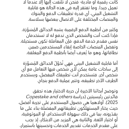
كانت رقمية أو مادية- فنحن لا نلتفت إليها إلا عندما لا
تعمل جيدا. وما تفتقر إليه في هذه الحالة هو قابلية
التشغيل البيني، أي قدرة تطبيقات الدفع والبنوك
والمنصات المختلفة على الاتصال ببعضها بسلاسة.
وكثير من أنظمة الدفع الرقمية يشبه الحدائق المُسَوَّرَة.
فإذا كنت أنت والشخص الذي تدفع له لا تستخدمان
نفس مقدم خدمة الدفع، فإن المعاملة تكون مستحيلة.
وتفضل المنصات الخاصة إبقاء المستخدمين ضمن
نطاقاتها، وهو ما يُعرف أيضا بأنظمة الدفع المغلقة.
أما قابلية التشغيل البيني فهي تُحَوَّلُ الحدائق المُسَوَّرَة
إلى ساحات عامة يمكن لأي شخص فيها التعامل مع أي
شخص آخر. فتستخدم أنت تطبيقك المفضل، ويستخدم
الطرف الآخر تطبيقه، وتتم عملية الدفع بنجاح.
وتوضح أبحاثنا الأخيرة أن حرية الاختيار هذه تحقق
فائدتين رئيسيتين (دراسة
Copestake and others
2025
). أولاهما هي حصول المستخدم على تجربة أفضل،
حيث يختار المستهلكون تطبيقاتهم المفضلة بناء على ما
يقدّرونه، بما في ذلك سهولة الاستخدام، أو الموثوقية،
أو اختيار اللغة. والثانية هي المزيد من الابتكار، إذ يجب
على مقدم الخدمات تقديم الخدمات وتحسينها باستمرار،