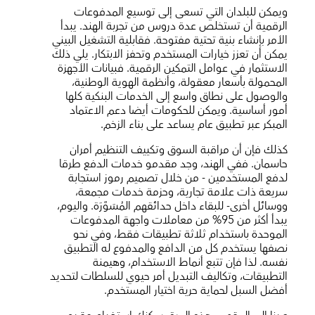
ويمكن للبلدان التي تسعى إلى توسيع المدفوعات
الرقمية أن تستخلص عدة دروس من تجربة الهند. يبدأ
الأمر بإنشاء بنية تحتية مفتوحة. فقابلية التشغيل البيني
يمكن أن تعزز خيارات المستخدم وتحفز الابتكار. يلي ذلك
الاستثمار في عوامل التمكين الرقمية. فبيانات الأجهزة
المحمولة بأسعار معقولة، وأنظمة الهوية الوطنية،
والوصول على نطاق واسع إلى الخدمات البنكية كلها
أمور أساسية. ويمكن للحكومات أيضا دعم الاعتماد
المبكر عبر تطبيق عام يساعد على بناء الزخم.
كذلك فإن أن مراقبة السوق وتكييف التنظيم أمران
حاسمان. ففي الهند، وجد مقدمو خدمات الدفع طرقا
لدفع المستخدمين - من خلال تصميم رموز استجابة
سريعة ذات علامة تجارية، وحزمة خدمات مجمعة،
ووسائل أخرى- للبقاء داخل حدائقهم المُسَوَّرَة. واليوم،
يبدأ أكثر من 95% من معاملات واجهة المدفوعات
الموحدة باستخدام ثلاثة تطبيقات فقط، وفي نحو
نصفها يستخدم كل من الدافع والمدفوع له التطبيق
نفسه. لذا فإن تتبع أنماط الاستخدام، وهيمنة
التطبيقات، وتكاليف التبديل أمر حيوي للسلطات لتحديد
أفضل السبل لحماية حرية اختيار المستخدم.