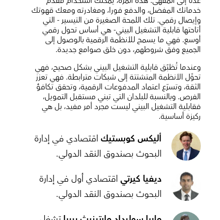
عدنا إلى المقهى. هذه المرة، يمكنك استخدام مقدم
خدماتك المفضل، والدفع فورا، ومغادرته ومعك قهوتك
وإيصال رقمي. تلك اللمحة الصغيرة من التيسير - التي
أتاحتها قابلية التشغيل البيني- هي أساس تحول رقمي
أوسع. فهي ما يسمح للأنظمة الرقمية بالوصول إلى
الجميع وفق شروطهم، دون خلق صوامع جديدة.
وعندما تُطَبََق قابلية التشغيل البيني بشكل صحيح، فهي
تحوِّل الأنظمة المتشتتة إلى شبكات مترابطة. فهي تعزز
الثقة، وتسرّع اعتماد المدفوعات الرقمية، وتحقق تكافؤ
الفرص. وبالنسبة للبلدان التي تبني مستقبل التمويل،
فقابلية التشغيل البيني ليست مجرد أمر مفيد، بل هي
ركيزة أساسية.
أليكس كوبستيك
اقتصادي في إدارة
البحوث بصندوق النقد الدولي.
ديفيا كيرتي
اقتصادي أول في إدارة
البحوث بصندوق النقد الدولي.
ماريا سوليداد مارتينيث
بيريا
تشغل