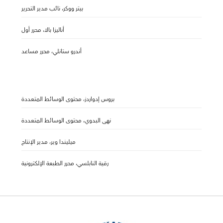
بيتر ووكر، نائب مدير التحرير
أناليزا بالا، محرر أول
أندرو ستانلي، محرر مساعد
بروس إدواردز، محتوى الوسائط المتعددة
نهى البدوي، محتوى الوسائط المتعددة
ميليندا وير، مدير الإنتاج
رقية النابلسي، محرر الطبعة الإلكترونية