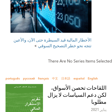
الأخطار المالية قيد السيطرة حتى الآن، والأعين
تتجه نحو خطر التصحيح السوقي
There Are No Series Items Selected
português
русский
français
中文
日本語
español
English
اللقاحات تحصن الأسواق،
لكن دعم السياسات لا يزال
مطلوبا
يناير 2021