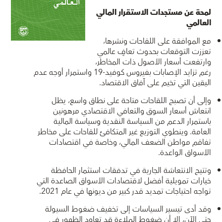
لمحة عن مستجدات الاستقرار المالي
العالمي
مع الموافقة على اللقاحات ونشرها،
تعززت التوقعات بحدوث تعافٍ عالمي
وارتفعت أسعار الأصول ذات المخاطر،
رغم تزايد الإصابات بفيروس كوفيد-19 واستمرار أوجه عدم
اليقين التي تخيم على آفاق الاقتصاد.
وإلى أن تصبح اللقاحات متاحة على نطاق واسع، يظل
انتعاش أسعار السوق والتعافي الاقتصادي مرهونين
باستمرار الدعم من السياسة النقدية وسياسة المالية
العامة. وينطوي التوزيع غير المتكافئ للقاحات على مخاطر
تفاقم مواطن الضعف المالي، وخاصة في اقتصادات
الأسواق الواعدة.
وتتيح الانتعاشة الجارية في تدفقات استثمار الحافظة
خيارات تمويلية أفضل لاقتصادات الأسواق الصاعدة التي
تواجه احتياجات تمديد قدر كبير من ديونها في عام 2021.
وقد أدى تيسير السياسات إلى تخفيف ضغوط السيولة
حتى الآن، إلا أن ضغوط الملاءة قد تعاود الظهور في