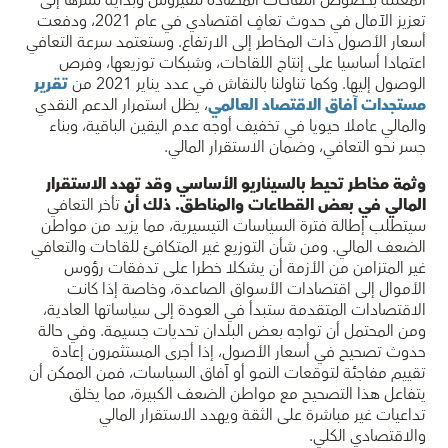
المعلنة بخصوص اللقاحات المضادة للفيروس وبداية نشرها إلى
تعزيز الآمال في حدوث تعافٍ اقتصادي في عام 2021، ودفعت
أسعار الأصول ذات المخاطر إلى الارتفاع. وستعتمد سرعة التعافي
اعتمادا أساسيا على إنتاج اللقاحات، وشبكات توزيعها، وفرص
الوصول إليها. وكما تناولنا بالنقاش في عدد يناير 2021 من
تقرير
مستجدات آفاق الاقتصاد العالمي
، يظل استمرار الدعم النقدي
والمالي عاملا حيويا في تخفيف أوجه عدم اليقين الباقية، وبناء
جسر نحو التعافي، وضمان الاستقرار المالي.
وثمة مخاطر تحيط بالسيناريو الأساسي وقد تهدد الاستقرار
المالي في بعض القطاعات والمناطق. ذلك أن
تأخر التعافي
سيتطلب إطالة فترة السياسات التيسيرية، مما يزيد من مواطن
الضعف المالي. ومن شأن التوزيع غير المتكافئ للقاحات والتعافي
غير المتزامن من الأزمة أن يشكلا خطرا على تدفقات رؤوس
الأموال إلى اقتصادات الأسواق الصاعدة، وخاصة إذا كانت
الاقتصادات المتقدمة ستبدأ في العودة إلى سياساتها العادية،
ومن المحتمل أن تواجه بعض البلدان تحديات جسيمة. وفي حالة
حدوث تصحيح في أسعار الأصول، إذا أجرى المستثمرون إعادة
تقييم مفاجئة لتوقعات النمو أو آفاق السياسات، فمن الممكن أن
يتفاعل هذا التصحيح مع مواطن الضعف الكبيرة، مما يخلق
تداعيات غير مباشرة على الثقة ويهدد الاستقرار المالي
والاقتصادي الكلي.