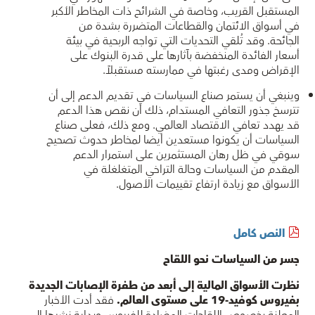
المستقبل القريب، وخاصة في الشرائح ذات المخاطر الأكبر
في أسواق الائتمان والقطاعات المتضررة بشدة من
الجائحة. وقد تُلقي التحديات التي تواجه الربحية في بيئة
أسعار الفائدة المنخفضة بآثارها على قدرة البنوك على
الإقراض ومدى رغبتها في ممارسته مستقبلاً.
وينبغي أن يستمر صناع السياسات في تقديم الدعم إلى أن
تترسخ جذور التعافي المستدام، ذلك أن نقص هذا الدعم
قد يهدد تعافي الاقتصاد العالمي. ومع ذلك، فعلى صناع
السياسات أن يكونوا مستعدين أيضا لمخاطر حدوث تصحيح
سوقي في ظل رهان المستثمرين على استمرار الدعم
المقدم من السياسات وحالة التراخي المتغلغلة في
الأسواق مع زيادة ارتفاع تقييمات الأصول.
النص كامل
جسر من السياسات نحو اللقاح
نظرت الأسواق المالية إلى أبعد من طفرة الإصابات الجديدة
بفيروس كوفيد-19 على مستوى العالم.
فقد أدت الأخبار