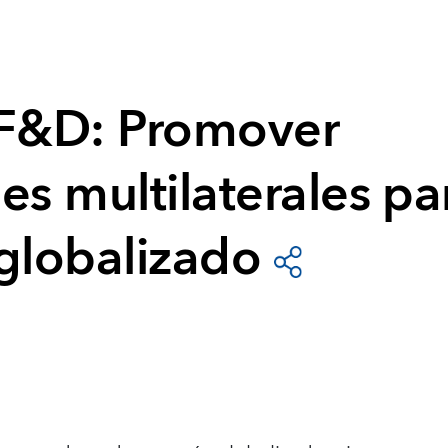
 F&D: Promover
es multilaterales pa
lobalizado