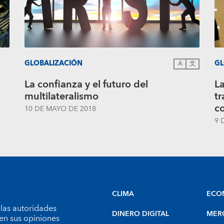
GLOBALIZACIÓN
GL
A
文
La confianza y el futuro del
La
multilateralismo
tr
c
10 DE MAYO DE 2018
9 
CLIMA
ECO
 las autoridades
DINERO DIGITAL
MER
en sus opiniones