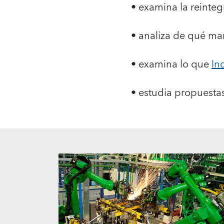
• examina la reinte
• analiza de qué m
• examina lo que
In
• estudia propuesta