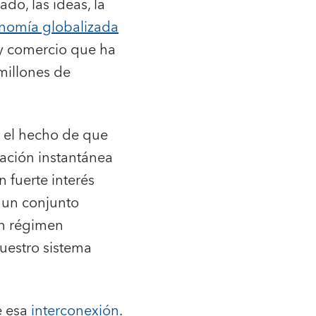
o, las ideas, la
nomía globalizada
 y comercio que ha
millones de
 el hecho de que
ación instantánea
 fuerte interés
 un conjunto
un régimen
nuestro sistema
e esa
interconexión
.