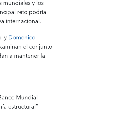
s mundiales y los
incipal reto podría
a internacional.
o, y
Domenico
 examinan el conjunto
an a mantener la
 Banco Mundial
a estructural”