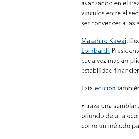
avanzando en el traz
vínculos entre el sec
ser convencer a las 
Masahiro Kawai
, De
Lombardi
, Presiden
cada vez más ampli
estabilidad financie
Esta
edición
tambié
• traza una sembla
oriundo de una econ
como un método para