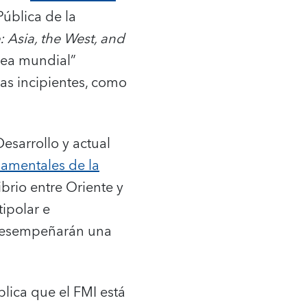
Pública de la
 Asia, the West, and
dea mundial”
as incipientes, como
Desarrollo y actual
damentales de la
brio entre Oriente y
ipolar e
o desempeñarán una
plica que el FMI está