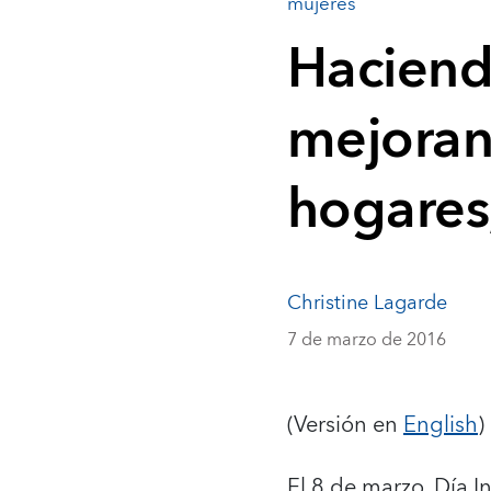
mujeres
Haciend
mejoran 
hogares,
Christine Lagarde
7 de marzo de 2016
(Versión en
English
)
El 8 de marzo, Día I