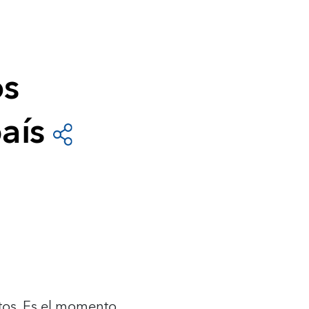
s
os
aís
itos. Es el momento