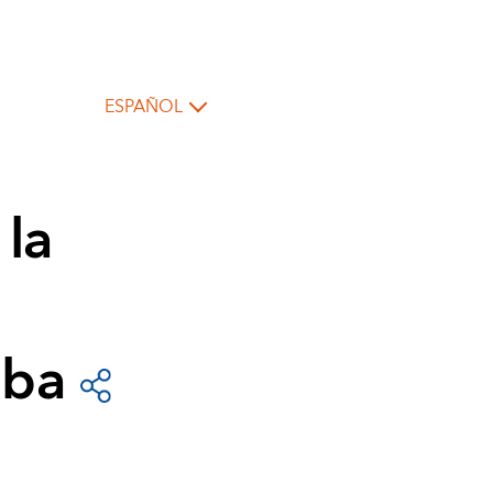
ESPAÑOL
 la
aba