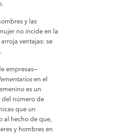
o.
 hombres y las
ujer no incide en la
arroja ventajas: se
.
 de empresas—
ementarios
en el
femenino es un
o del número de
ómicas que un
 al hecho de que,
ujeres y hombres en