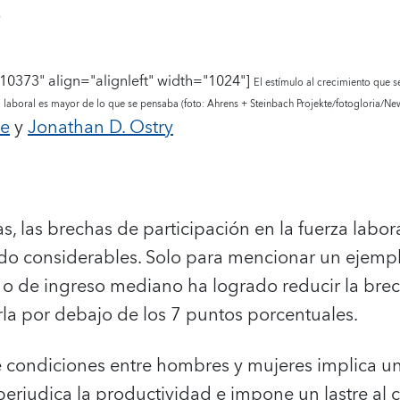
8
10373" align="alignleft" width="1024"]
El estímulo al crecimiento que s
za laboral es mayor de lo que se pensaba (foto: Ahrens + Steinbach Projekte/fotogloria/N
de
y
Jonathan D. Ostry
as, las brechas de participación en la fuerza labo
do considerables. Solo para mencionar un ejemp
 de ingreso mediano ha logrado reducir la brec
arla por debajo de los 7 puntos porcentuales.
 condiciones entre hombres y mujeres implica un
rjudica la productividad e impone un lastre al 