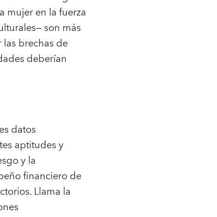
la mujer en la fuerza
culturales— son más
r las brechas de
idades deberían
es datos
es aptitudes y
esgo y la
peño financiero de
torios. Llama la
iones