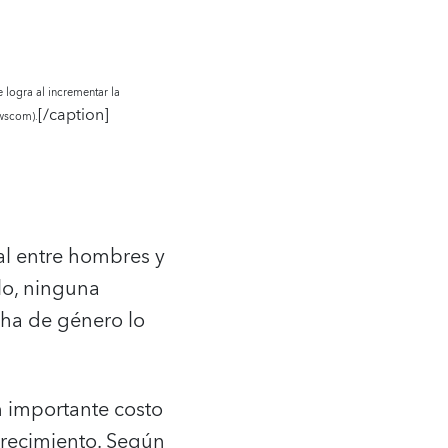
e logra al incrementar la
[/caption]
ewscom).
ral entre hombres y
lo, ninguna
ha de género lo
 importante costo
crecimiento. Según