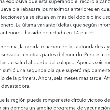
oria explosiva que está superando el récord alca
a nueva ola rebasara los máximos anteriores en cues
fecciones ya se sitúan en más del doble o incluso 
 enero. La última variante (delta), que según in
 anteriores, ha sido detectada en 14 países.
ndemia, la rápida reacción de las autoridades ay
bservadas en otras partes del mundo. Pero esa pri
ales de salud al borde del colapso. Apenas seis 
gión sufrió una segunda ola que superó rápidamente
o de la primera. Ahora, seis meses más tarde, Áf
a devastadora.
ue la región pueda romper este círculo vicioso d
 sin demora un amplio programa de vacunación