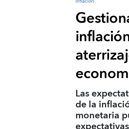
inflación
Gestiona
inflació
aterriza
econom
Las expectat
de la inflac
monetaria p
expectativas