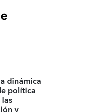
de
la dinámica
e política
 las
ción y