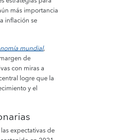
es estrategias para
ó aún más importancia
a inflación se
conomía mundial
,
l margen de
ivas con miras a
central logre que la
ecimiento y el
onarias
 las expectativas de