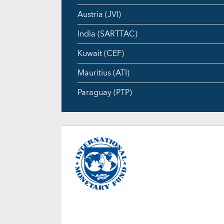
Austria (JVI)
India (SARTTAC)
Kuwait (CEF)
Mauritius (ATI)
Paraguay (PTP)