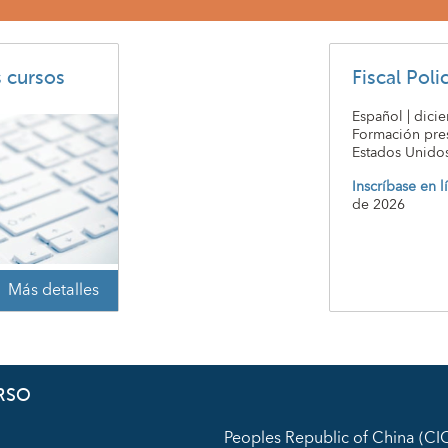
s cursos
Fiscal Poli
Español | dici
Formación pres
Estados Unido
Inscríbase en l
de 2026
Más detalles
RSO
Peoples Republic of China (C