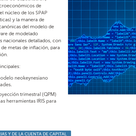
macroeconómicos de
el núcleo de los SPAP
íticas) y la manera de
 canónicas del modelo de
tware de modelado
 nacionales detallados, con
 de metas de inflación, para
ión.
incipales:
 modelo neokeynesiano
dades.
yección trimestral (QPM)
las herramientas IRIS para
IAS Y DE LA CUENTA DE CAPITAL