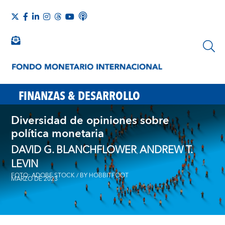
FINANZAS & DESARROLLO
Diversidad de opiniones sobre
política monetaria
DAVID G. BLANCHFLOWER
ANDREW T.
,
LEVIN
FOTO: ADOBE STOCK / BY HOBBITFOOT
MARZO DE 2023