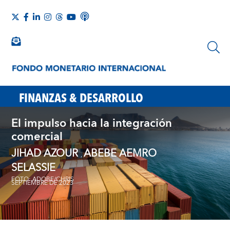
FINANZAS & DESARROLLO
El impulso hacia la integración
comercial
JIHAD AZOUR
ABEBE AEMRO
,
SELASSIE
FOTO: ADOBE/CHRIS
SEPTIEMBRE DE 2023