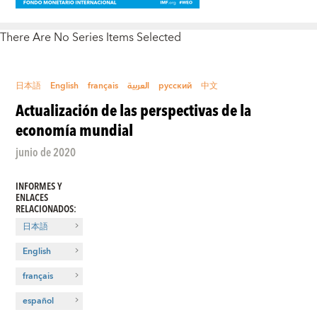
There Are No Series Items Selected
日本語
English
français
العربية
русский
中文
Actualización de las perspectivas de la
economía mundial
junio de 2020
INFORMES Y
ENLACES
RELACIONADOS
:
日本語
English
français
español