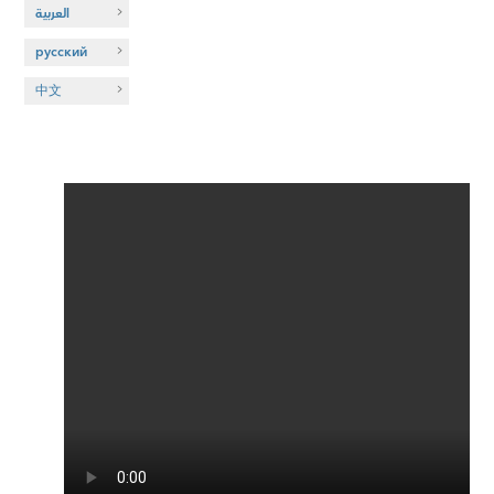
العربية
русский
中文