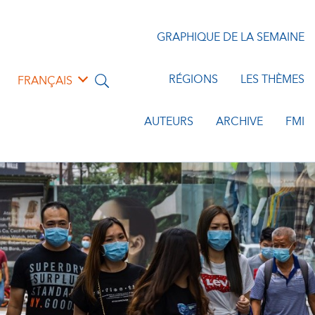
GRAPHIQUE DE LA SEMAINE
RÉGIONS
LES THÈMES
FRANÇAIS
AUTEURS
ARCHIVE
FMI